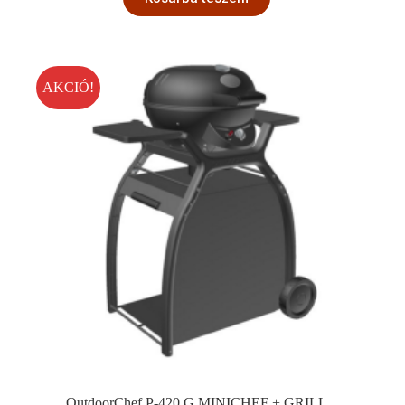
AKCIÓ!
OutdoorChef P-420 G MINICHEF + GRILL