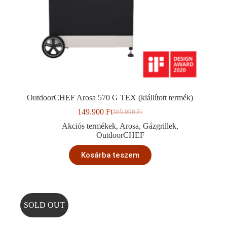
OutdoorCHEF Arosa 570 G TEX (kiállított termék)
149.900
Ft
385.000
Ft
Original
Current
price
price
Akciós termékek
,
Arosa
,
Gázgrillek
,
was:
is:
OutdoorCHEF
385.000 Ft.
149.900 Ft.
Kosárba teszem
SOLD OUT