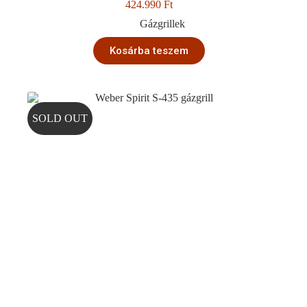
424.990
Ft
Gázgrillek
Kosárba teszem
SOLD OUT