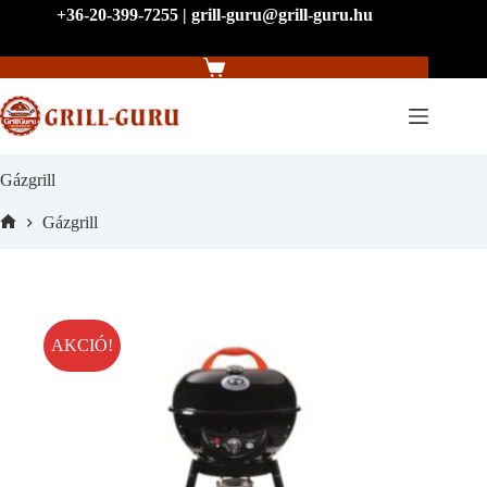
Skip
+36-20-399-7255 | grill-guru@grill-guru.hu
to
content
Shopping
cart
Gázgrill
Gázgrill
Home
AKCIÓ!