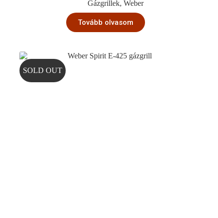
Gázgrillek
,
Weber
Tovább olvasom
SOLD OUT