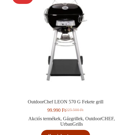
OutdoorChef LEON 570 G Fekete grill
99.990
Ft
225.500
Ft
Original
Current
price
price
Akciós termékek
,
Gázgrillek
,
OutdoorCHEF
,
was:
is:
UrbanGrills
225.500 Ft.
99.990 Ft.