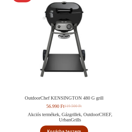
OutdoorChef KENSINGTON 480 G grill
56.990
Ft
119.500
Ft
Original
Current
price
price
Akciós termékek
,
Gázgrillek
,
OutdoorCHEF
,
was:
is:
UrbanGrills
119.500 Ft.
56.990 Ft.
Kosárba teszem