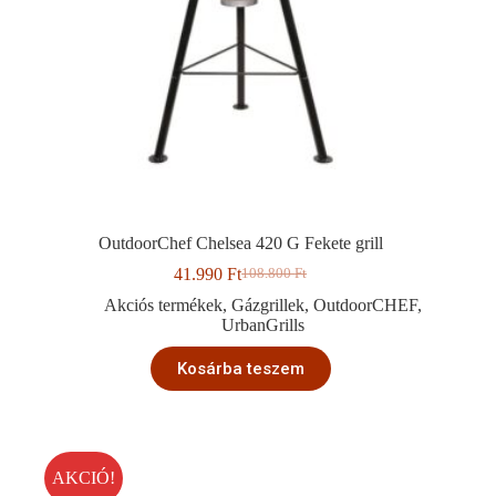
OutdoorChef Chelsea 420 G Fekete grill
41.990
Ft
108.800
Ft
Original
Current
price
price
Akciós termékek
,
Gázgrillek
,
OutdoorCHEF
,
was:
is:
UrbanGrills
108.800 Ft.
41.990 Ft.
Kosárba teszem
AKCIÓ!