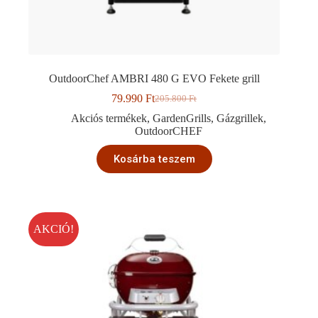
OutdoorChef AMBRI 480 G EVO Fekete grill
79.990
Ft
205.800
Ft
Original
Current
price
price
Akciós termékek
,
GardenGrills
,
Gázgrillek
,
was:
is:
OutdoorCHEF
205.800 Ft.
79.990 Ft.
Kosárba teszem
AKCIÓ!