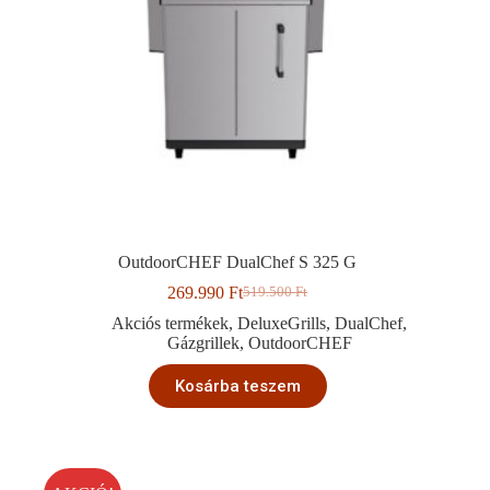
OutdoorCHEF DualChef S 325 G
269.990
Ft
519.500
Ft
Original
Current
price
price
Akciós termékek
,
DeluxeGrills
,
DualChef
,
was:
is:
Gázgrillek
,
OutdoorCHEF
519.500 Ft.
269.990 Ft.
Kosárba teszem