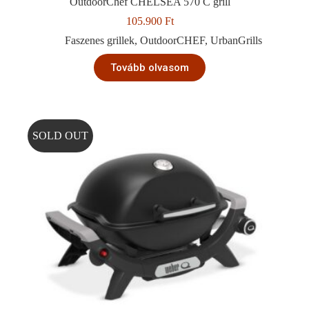
OutdoorChef CHELSEA 570 C grill
105.900
Ft
Faszenes grillek
,
OutdoorCHEF
,
UrbanGrills
Tovább olvasom
SOLD OUT