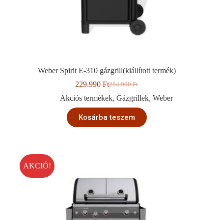
Weber Spirit E-310 gázgrill(kiállított termék)
229.990
Ft
254.990
Ft
Original
Current
price
price
Akciós termékek
,
Gázgrillek
,
Weber
was:
is:
254.990 Ft.
229.990 Ft.
Kosárba teszem
AKCIÓ!