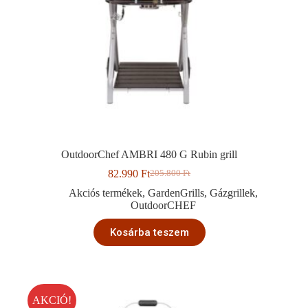
OutdoorChef AMBRI 480 G Rubin grill
82.990
Ft
205.800
Ft
Original
Current
price
price
Akciós termékek
,
GardenGrills
,
Gázgrillek
,
was:
is:
OutdoorCHEF
205.800 Ft.
82.990 Ft.
Kosárba teszem
AKCIÓ!