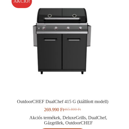
AKCIÓ!
OutdoorCHEF DualChef 415 G (kiállított modell)
269.990
Ft
465.800
Ft
Original
Current
price
price
Akciós termékek
,
DeluxeGrills
,
DualChef
,
was:
is:
Gázgrillek
,
OutdoorCHEF
465.800 Ft.
269.990 Ft.