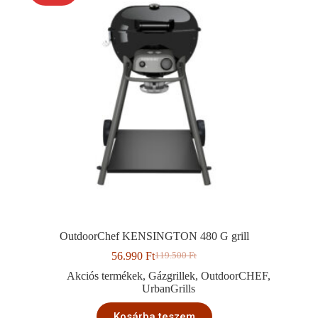
OutdoorChef KENSINGTON 480 G grill
56.990
Ft
119.500
Ft
Original
Current
price
price
Akciós termékek
,
Gázgrillek
,
OutdoorCHEF
,
was:
is:
UrbanGrills
119.500 Ft.
56.990 Ft.
Kosárba teszem