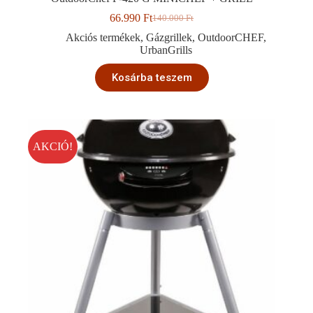
66.990
Ft
140.000
Ft
Original
Current
price
price
Akciós termékek
,
Gázgrillek
,
OutdoorCHEF
,
was:
is:
UrbanGrills
140.000 Ft.
66.990 Ft.
Kosárba teszem
AKCIÓ!