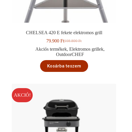
CHELSEA 420 E fekete elektromos grill
79.900
Ft
108.800
Ft
Original
Current
price
price
Akciós termékek
,
Elektromos grillek
,
was:
is:
OutdoorCHEF
108.800 Ft.
79.900 Ft.
Kosárba teszem
AKCIÓ!