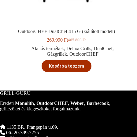
OutdoorCHEF DualChef 415 G (kiállított modell)
269.990
Ft
465.800
Ft
Original
Current
price
price
Akciós termékek
,
DeluxeGrills
,
DualChef
,
was:
is:
Gázgrillek
,
OutdoorCHEF
465.800 Ft.
269.990 Ft.
Kosárba teszem
GRILL-GURU
Eredeti
Monolith
,
OutdoorCHEF
,
Weber
,
Barbecook
,
grillezőket és kiegészítőket forgalmazunk.
1135 BP., Frangepán u.69.
06- 20-399-7255