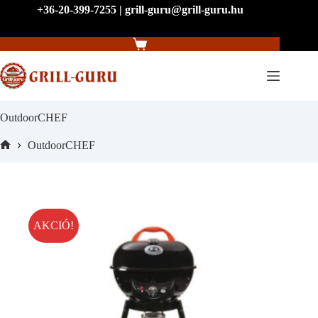
Skip
+36-20-399-7255 | grill-guru@grill-guru.hu
to
content
Shopping
cart
OutdoorCHEF
OutdoorCHEF
Home
AKCIÓ!