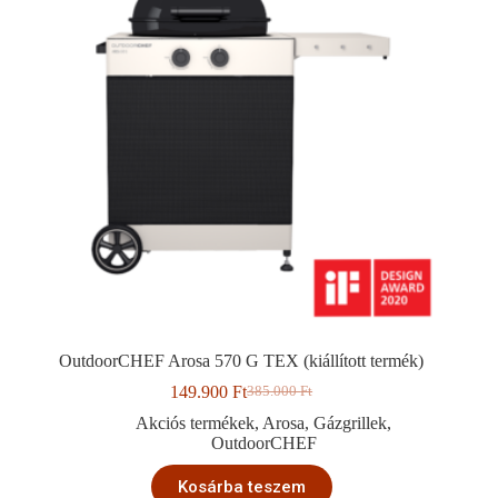
OutdoorCHEF Arosa 570 G TEX (kiállított termék)
149.900
Ft
385.000
Ft
Original
Current
price
price
Akciós termékek
,
Arosa
,
Gázgrillek
,
was:
is:
OutdoorCHEF
385.000 Ft.
149.900 Ft.
Kosárba teszem