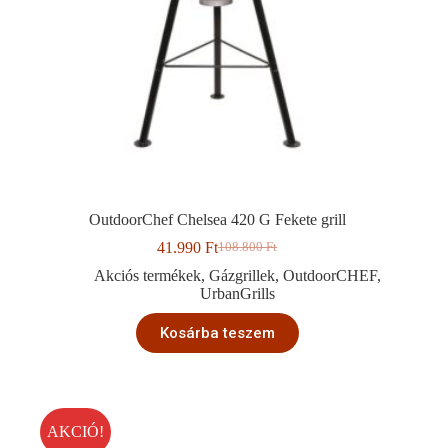
OutdoorChef Chelsea 420 G Fekete grill
41.990
Ft
108.800
Ft
Original
Current
price
price
Akciós termékek
,
Gázgrillek
,
OutdoorCHEF
,
was:
is:
UrbanGrills
108.800 Ft.
41.990 Ft.
Kosárba teszem
AKCIÓ!