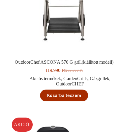
OutdoorChef ASCONA 570 G grill(kiállított modell)
119.990
Ft
263.500
Ft
Original
Current
price
price
Akciós termékek
,
GardenGrills
,
Gázgrillek
,
was:
is:
OutdoorCHEF
263.500 Ft.
119.990 Ft.
Kosárba teszem
AKCIÓ!