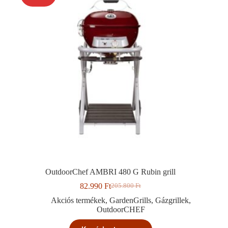
OutdoorChef AMBRI 480 G Rubin grill
82.990
Ft
205.800
Ft
Original
Current
price
price
Akciós termékek
,
GardenGrills
,
Gázgrillek
,
was:
is:
OutdoorCHEF
205.800 Ft.
82.990 Ft.