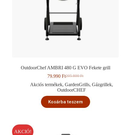
OutdoorChef AMBRI 480 G EVO Fekete grill
79.990
Ft
205.800
Ft
Original
Current
price
price
Akciós termékek
,
GardenGrills
,
Gázgrillek
,
was:
is:
OutdoorCHEF
205.800 Ft.
79.990 Ft.
Kosárba teszem
AKCIÓ!