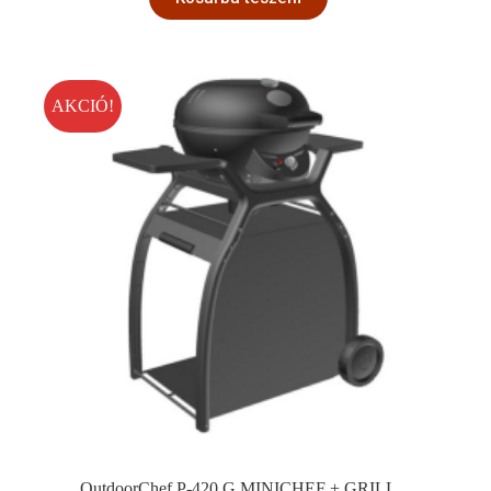
AKCIÓ!
OutdoorChef P-420 G MINICHEF + GRILL