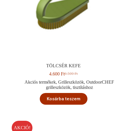
TÖLCSÉR KEFE
4.600
Ft
6.500
Ft
Original
Current
price
price
Akciós termékek
,
Grilleszközök
,
OutdoorCHEF
was:
is:
grilleszközök
,
tisztításhoz
6.500 Ft.
4.600 Ft.
Kosárba teszem
AKCIÓ!