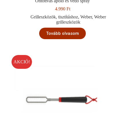
Öntöttvas ápoló és védő spray
4.990
Ft
Grilleszközök
,
tisztításhoz
,
Weber
,
Weber
grilleszközök
Tovább olvasom
AKCIÓ!