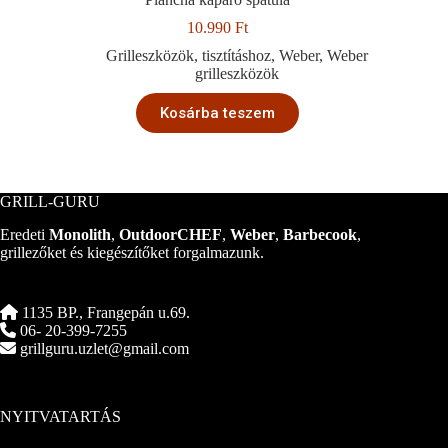
10.990
Ft
Grilleszközök
,
tisztításhoz
,
Weber
,
Weber
grilleszközök
Kosárba teszem
GRILL-GURU
Eredeti
Monolith
,
OutdoorCHEF
,
Weber
,
Barbecook
,
grillezőket és kiegészítőket forgalmazunk.
1135 BP., Frangepán u.69.
06- 20-399-7255
grillguru.uzlet@gmail.com
NYITVATARTÁS