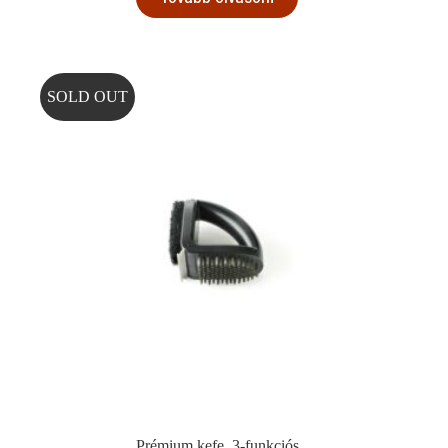
SOLD OUT
Prémium kefe, 3-funkciós