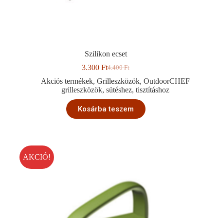
Szilikon ecset
3.300
Ft
4.400
Ft
Original
Current
price
price
Akciós termékek
,
Grilleszközök
,
OutdoorCHEF
was:
is:
grilleszközök
,
sütéshez
,
tisztításhoz
4.400 Ft.
3.300 Ft.
Kosárba teszem
AKCIÓ!