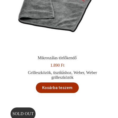
Mikroszálas törlőkendő
1.890
Ft
Grilleszközök
,
tisztításhoz
,
Weber
,
Weber
grilleszközök
Kosárba teszem
SOLD OUT