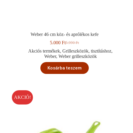
Weber 46 cm köz- és aprólékos kefe
5.000
Ft
5.990
Ft
Original
Current
price
price
Akciós termékek
,
Grilleszközök
,
tisztításhoz
,
was:
is:
Weber
,
Weber grilleszközök
5.990 Ft.
5.000 Ft.
Kosárba teszem
AKCIÓ!