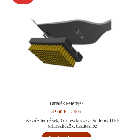
Tartalék kefefejek
4.900
Ft
6.700
Ft
Original
Current
price
price
Akciós termékek
,
Grilleszközök
,
OutdoorCHEF
was:
is:
grilleszközök
,
tisztításhoz
6.700 Ft.
4.900 Ft.