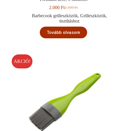
2.000
Ft
2.399
Ft
Original
Current
price
price
Barbecook grilleszközök
,
Grilleszközök
,
was:
is:
tisztításhoz
2.399 Ft.
2.000 Ft.
Tovább olvasom
AKCIÓ!