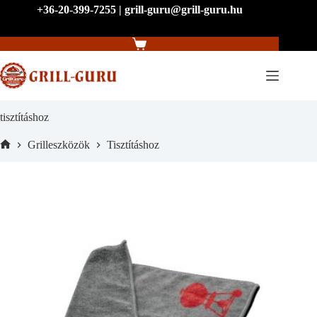
Skip
+36-20-399-7255 | grill-guru@grill-guru.hu
to
content
Shopping
cart
tisztításhoz
Grilleszközök
Tisztításhoz
Home