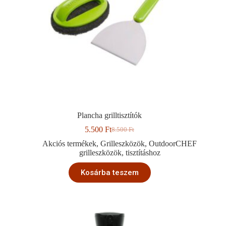
Plancha grilltisztítók
5.500
Ft
8.500
Ft
Original
Current
price
price
Akciós termékek
,
Grilleszközök
,
OutdoorCHEF
was:
is:
grilleszközök
,
tisztításhoz
8.500 Ft.
5.500 Ft.
Kosárba teszem