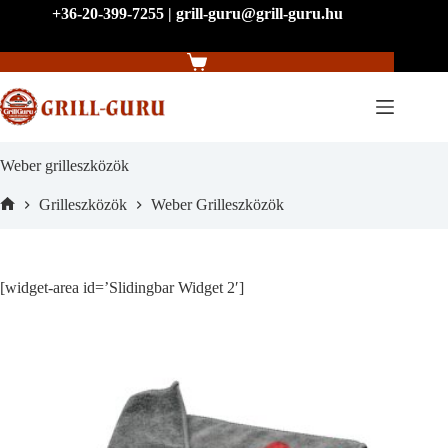
Skip
+36-20-399-7255 | grill-guru@grill-guru.hu
to
content
Shopping
cart
Weber grilleszközök
Grilleszközök
Weber Grilleszközök
Home
[widget-area id=’Slidingbar Widget 2′]