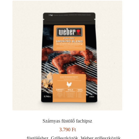
Szárnyas füstölő fachipsz
3.790
Ft
füstöléshez
,
Grilleszközök
,
Weber grilleszközök