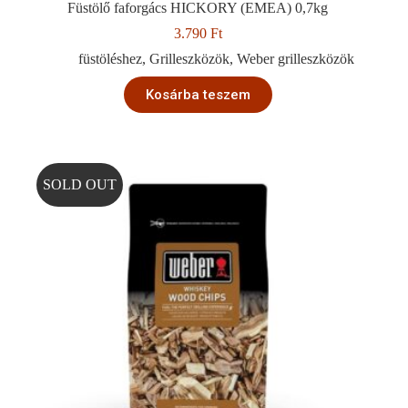
Füstölő faforgács HICKORY (EMEA) 0,7kg
3.790
Ft
füstöléshez
,
Grilleszközök
,
Weber grilleszközök
Kosárba teszem
SOLD OUT