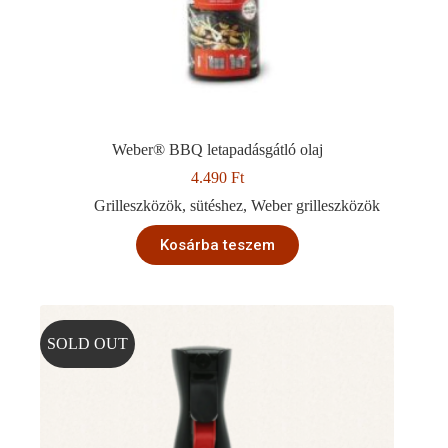
Weber® BBQ letapadásgátló olaj
4.490
Ft
Grilleszközök
,
sütéshez
,
Weber grilleszközök
Kosárba teszem
SOLD OUT