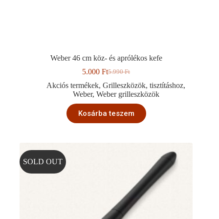
Weber 46 cm köz- és aprólékos kefe
5.000
Ft
5.990
Ft
Original
Current
price
price
Akciós termékek
,
Grilleszközök
,
tisztításhoz
,
was:
is:
Weber
,
Weber grilleszközök
5.990 Ft.
5.000 Ft.
Kosárba teszem
SOLD OUT