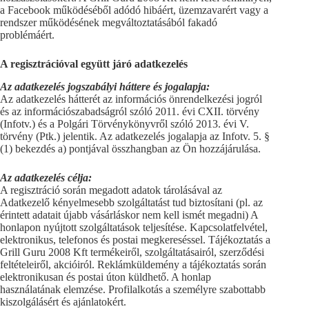
a Facebook működéséből adódó hibáért, üzemzavarért vagy a
rendszer működésének megváltoztatásából fakadó
problémáért.
A regisztrációval együtt járó adatkezelés
Az adatkezelés jogszabályi háttere és jogalapja:
Az adatkezelés hátterét az információs önrendelkezési jogról
és az információszabadságról szóló 2011. évi CXII. törvény
(Infotv.) és a Polgári Törvénykönyvről szóló 2013. évi V.
törvény (Ptk.) jelentik. Az adatkezelés jogalapja az Infotv. 5. §
(1) bekezdés a) pontjával összhangban az Ön hozzájárulása.
Az adatkezelés célja:
A regisztráció során megadott adatok tárolásával az
Adatkezelő kényelmesebb szolgáltatást tud biztosítani (pl. az
érintett adatait újabb vásárláskor nem kell ismét megadni) A
honlapon nyújtott szolgáltatások teljesítése. Kapcsolatfelvétel,
elektronikus, telefonos és postai megkereséssel. Tájékoztatás a
Grill Guru 2008 Kft termékeiről, szolgáltatásairól, szerződési
feltételeiről, akcióiról. Reklámküldemény a tájékoztatás során
elektronikusan és postai úton küldhető. A honlap
használatának elemzése. Profilalkotás a személyre szabottabb
kiszolgálásért és ajánlatokért.