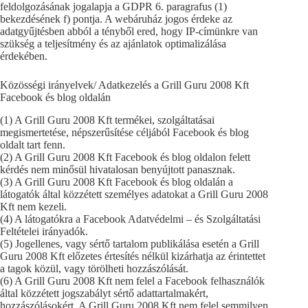
feldolgozásának jogalapja a GDPR 6. paragrafus (1)
bekezdésének f) pontja. A webáruház jogos érdeke az
adatgyűjtésben abból a tényből ered, hogy IP-címünkre van
szükség a teljesítmény és az ajánlatok optimalizálása
érdekében.
Közösségi irányelvek/ Adatkezelés a Grill Guru 2008 Kft
Facebook és blog oldalán
(1) A Grill Guru 2008 Kft termékei, szolgáltatásai
megismertetése, népszerűsítése céljából Facebook és blog
oldalt tart fenn.
(2) A Grill Guru 2008 Kft Facebook és blog oldalon felett
kérdés nem minősül hivatalosan benyújtott panasznak.
(3) A Grill Guru 2008 Kft Facebook és blog oldalán a
látogatók által közzétett személyes adatokat a Grill Guru 2008
Kft nem kezeli.
(4) A látogatókra a Facebook Adatvédelmi – és Szolgáltatási
Feltételei irányadók.
(5) Jogellenes, vagy sértő tartalom publikálása esetén a Grill
Guru 2008 Kft előzetes értesítés nélkül kizárhatja az érintettet
a tagok közül, vagy törölheti hozzászólását.
(6) A Grill Guru 2008 Kft nem felel a Facebook felhasználók
által közzétett jogszabályt sértő adattartalmakért,
hozzászólásokért. A Grill Guru 2008 Kft nem felel semmilyen,