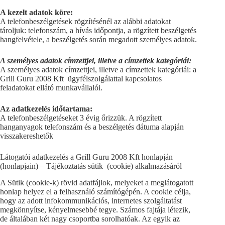
A kezelt adatok köre:
A telefonbeszélgetések rögzítésénél az alábbi adatokat
tároljuk: telefonszám, a hívás időpontja, a rögzített beszélgetés
hangfelvétele, a beszélgetés során megadott személyes adatok.
A személyes adatok címzettjei, illetve a címzettek kategóriái:
A személyes adatok címzettjei, illetve a címzettek kategóriái: a
Grill Guru 2008 Kft ügyfélszolgálattal kapcsolatos
feladatokat ellátó munkavállalói.
Az adatkezelés időtartama:
A telefonbeszélgetéseket 3 évig őrizzük. A rögzített
hanganyagok telefonszám és a beszélgetés dátuma alapján
visszakereshetők
Látogatói adatkezelés a Grill Guru 2008 Kft honlapján
(honlapjain) – Tájékoztatás sütik (cookie) alkalmazásáról
A Sütik (cookie-k) rövid adatfájlok, melyeket a meglátogatott
honlap helyez el a felhasználó számítógépén. A cookie célja,
hogy az adott infokommunikációs, internetes szolgáltatást
megkönnyítse, kényelmesebbé tegye. Számos fajtája létezik,
de általában két nagy csoportba sorolhatóak. Az egyik az