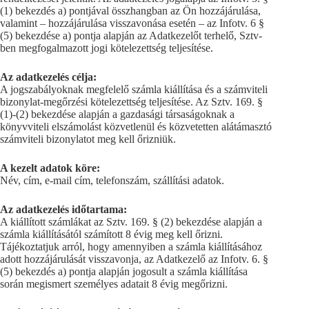
(1) bekezdés a) pontjával összhangban az Ön hozzájárulása,
valamint – hozzájárulása visszavonása esetén – az Infotv. 6 §
(5) bekezdése a) pontja alapján az Adatkezelőt terhelő, Sztv-
ben megfogalmazott jogi kötelezettség teljesítése.
Az adatkezelés célja:
A jogszabályoknak megfelelő számla kiállítása és a számviteli
bizonylat-megőrzési kötelezettség teljesítése. Az Sztv. 169. §
(1)-(2) bekezdése alapján a gazdasági társaságoknak a
könyvviteli elszámolást közvetlenül és közvetetten alátámasztó
számviteli bizonylatot meg kell őrizniük.
A kezelt adatok köre:
Név, cím, e-mail cím, telefonszám, szállítási adatok.
Az adatkezelés időtartama:
A kiállított számlákat az Sztv. 169. § (2) bekezdése alapján a
számla kiállításától számított 8 évig meg kell őrizni.
Tájékoztatjuk arról, hogy amennyiben a számla kiállításához
adott hozzájárulását visszavonja, az Adatkezelő az Infotv. 6. §
(5) bekezdés a) pontja alapján jogosult a számla kiállítása
során megismert személyes adatait 8 évig megőrizni.