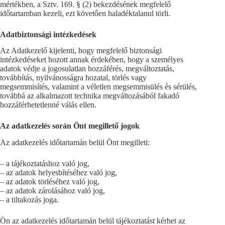
mértékben, a Sztv. 169. § (2) bekezdésének megfelelő
időtartamban kezeli, ezt követően haladéktalanul törli.
Adatbiztonsági intézkedések
Az Adatkezelő kijelenti, hogy megfelelő biztonsági
intézkedéseket hozott annak érdekében, hogy a személyes
adatok védje a jogosulatlan hozzáférés, megváltoztatás,
továbbítás, nyilvánosságra hozatal, törlés vagy
megsemmisítés, valamint a véletlen megsemmisülés és sérülés,
továbbá az alkalmazott technika megváltozásából fakadó
hozzáférhetetlenné válás ellen.
Az adatkezelés során Önt megillető jogok
Az adatkezelés időtartamán belül Önt megilleti:
– a tájékoztatáshoz való jog,
– az adatok helyesbítéséhez való jog,
– az adatok törléséhez való jog,
– az adatok zárolásához való jog,
– a tiltakozás joga.
Ön az adatkezelés időtartamán belül tájékoztatást kérhet az