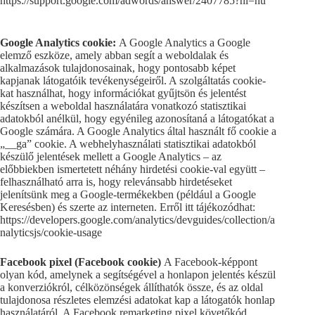
https://support.google.com/adwords/answer/2407785?hl=hu
Google Analytics cookie:
A Google Analytics a Google
elemző eszköze, amely abban segít a weboldalak és
alkalmazások tulajdonosainak, hogy pontosabb képet
kapjanak látogatóik tevékenységeiről. A szolgáltatás cookie-
kat használhat, hogy információkat gyűjtsön és jelentést
készítsen a weboldal használatára vonatkozó statisztikai
adatokból anélkül, hogy egyénileg azonosítaná a látogatókat a
Google számára. A Google Analytics által használt fő cookie a
„__ga” cookie. A webhelyhasználati statisztikai adatokból
készülő jelentések mellett a Google Analytics – az
előbbiekben ismertetett néhány hirdetési cookie-val együtt –
felhasználható arra is, hogy relevánsabb hirdetéseket
jelenítsünk meg a Google-termékekben (például a Google
Keresésben) és szerte az interneten. Erről itt tájékozódhat:
https://developers.google.com/analytics/devguides/collection/a
nalyticsjs/cookie-usage
Facebook pixel (Facebook cookie)
A Facebook-képpont
olyan kód, amelynek a segítségével a honlapon jelentés készül
a konverziókról, célközönségek állíthatók össze, és az oldal
tulajdonosa részletes elemzési adatokat kap a látogatók honlap
használatáról. A Facebook remarketing pixel követőkód