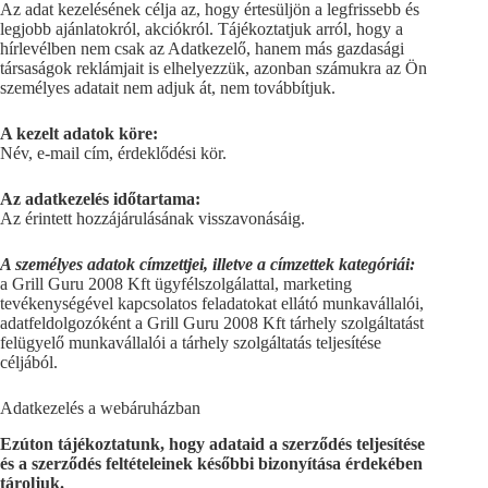
Az adat kezelésének célja az, hogy értesüljön a legfrissebb és
legjobb ajánlatokról, akciókról. Tájékoztatjuk arról, hogy a
hírlevélben nem csak az Adatkezelő, hanem más gazdasági
társaságok reklámjait is elhelyezzük, azonban számukra az Ön
személyes adatait nem adjuk át, nem továbbítjuk.
A kezelt adatok köre:
Név, e-mail cím, érdeklődési kör.
Az adatkezelés időtartama:
Az érintett hozzájárulásának visszavonásáig.
A személyes adatok címzettjei, illetve a címzettek kategóriái:
a Grill Guru 2008 Kft ügyfélszolgálattal, marketing
tevékenységével kapcsolatos feladatokat ellátó munkavállalói,
adatfeldolgozóként a Grill Guru 2008 Kft tárhely szolgáltatást
felügyelő munkavállalói a tárhely szolgáltatás teljesítése
céljából.
Adatkezelés a webáruházban
Ezúton tájékoztatunk, hogy adataid a szerződés teljesítése
és a szerződés feltételeinek későbbi bizonyítása érdekében
tároljuk.