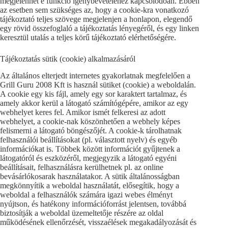
megjelenhet e funkció igénybevételéhez kapcsolódóan. Ebben
az esetben sem szükséges az, hogy a cookie-kra vonatkozó
tájékoztató teljes szövege megjelenjen a honlapon, elegendő
egy rövid összefoglaló a tájékoztatás lényegéről, és egy linken
keresztül utalás a teljes körű tájékoztató elérhetőségére.
Tájékoztatás sütik (cookie) alkalmazásáról
Az általános elterjedt internetes gyakorlatnak megfelelően a
Grill Guru 2008 Kft is használ sütiket (cookie) a weboldalán.
A cookie egy kis fájl, amely egy sor karaktert tartalmaz, és
amely akkor kerül a látogató számítógépére, amikor az egy
webhelyet keres fel. Amikor ismét felkeresi az adott
webhelyet, a cookie-nak köszönhetően a webhely képes
felismerni a látogató böngészőjét. A cookie-k tárolhatnak
felhasználói beállításokat (pl. választott nyelv) és egyéb
információkat is. Többek között információt gyűjtenek a
látogatóról és eszközéről, megjegyzik a látogató egyéni
beállításait, felhasználásra kerülhetnek pl. az online
bevásárlókosarak használatakor. A sütik általánosságban
megkönnyítik a weboldal használatát, elősegítik, hogy a
weboldal a felhasználók számára igazi webes élményt
nyújtson, és hatékony információforrást jelentsen, továbbá
biztosítják a weboldal üzemeltetője részére az oldal
működésének ellenőrzését, visszaélések megakadályozását és