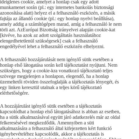
ideiglenes cookie, amelyet a honlap csak egy adott
munkamenet során (pl.: egy internetes bankolás biztonsági
azonosítása alatt) helyez el a felhasználó eszközén, a másik
fajtája az állandó cookie (pl.: egy honlap nyelvi beállítása),
amely addig a számítógépen marad, amíg a felhasználó le nem
törli azt. AzEurópai Bizottság irányelvei alapján cookie-kat
[kivéve, ha azok az adott szolgáltatás használatához
elengedhetetlenül szükségesek] csak a felhasználó
engedélyével lehet a felhasználó eszközén elhelyezni.
A felhasználó hozzájárulását nem igénylő sütik esetében a
honlap első látogatása során kell tájékoztatást nyújtani. Nem
szükséges, hogy a cookie-kra vonatkozó tájékoztató teljes
szövege megjelenjen a honlapon, elegendő, ha a honlap
üzemeltetői röviden összefoglalják a tájékoztatás lényegét, és
egy linken keresztül utalnak a teljes körű tájékoztató
elérhetőségére.
A hozzájárulást igénylő sütik esetében a tájékoztatás
kapcsolódhat a honlap első látogatásához is abban az esetben,
ha a sütik alkalmazásával együtt járó adatkezelés már az oldal
felkeresésével megkezdődik. Amennyiben a süti
alkalmazására a felhasználó által kifejezetten kért funkció
igénybevételéhez kapcsolódik, akkor a tájékoztatás is