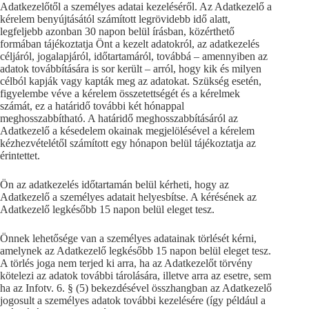
Adatkezelőtől a személyes adatai kezeléséről. Az Adatkezelő a
kérelem benyújtásától számított legrövidebb idő alatt,
legfeljebb azonban 30 napon belül írásban, közérthető
formában tájékoztatja Önt a kezelt adatokról, az adatkezelés
céljáról, jogalapjáról, időtartamáról, továbbá – amennyiben az
adatok továbbítására is sor került – arról, hogy kik és milyen
célból kapják vagy kapták meg az adatokat. Szükség esetén,
figyelembe véve a kérelem összetettségét és a kérelmek
számát, ez a határidő további két hónappal
meghosszabbítható. A határidő meghosszabbításáról az
Adatkezelő a késedelem okainak megjelölésével a kérelem
kézhezvételétől számított egy hónapon belül tájékoztatja az
érintettet.
Ön az adatkezelés időtartamán belül kérheti, hogy az
Adatkezelő a személyes adatait helyesbítse. A kérésének az
Adatkezelő legkésőbb 15 napon belül eleget tesz.
Önnek lehetősége van a személyes adatainak törlését kérni,
amelynek az Adatkezelő legkésőbb 15 napon belül eleget tesz.
A törlés joga nem terjed ki arra, ha az Adatkezelőt törvény
kötelezi az adatok további tárolására, illetve arra az esetre, sem
ha az Infotv. 6. § (5) bekezdésével összhangban az Adatkezelő
jogosult a személyes adatok további kezelésére (így például a