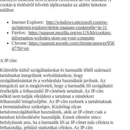
cookie-k törléséről bővebb tájékoztatást az alábbi linkeken
találhat:
Internet Explorer:
http://windows.microsoft.com/en-
us/internet-explorer/delete-manage-cookies#ie=ie-11
Firefox:
https://support.mozilla.org/en-US/kb/cookies-
information-websites-store-on-your-computer
Chrome:
https://support.google.com/chrome/answer/956
47?hl=en
A IP cím:
Különféle külső szolgáltatásokat és harmadik féltől származó
tartalmakat integrálunk weboldalunkon, hogy
szolgáltatásainkat és a webáruház használatát javítsuk. Az
integráció azt is megköveteli, hogy a harmadik fél szolgáltatói
érzékeljék a felhasználó IP-címének tartalmát. Az IP-cím
nélkül nem tudják elküldeni a tartalmat a mindekori
felhasználó böngészőjébe. Az IP-cím ezeknek a tartalmaknak
a bemutatásához szükséges. Kizárólag olyan
tartalomszolgáltatókat használunk, akik az IP-címet csak a
tartalom kézbesítésére használják. Ennek ellenére nincs
befolyásunk arra, ha a harmadik fél az IP-címet más célokra is
felhasználja, például statisztikai célokra. Az IP-cím