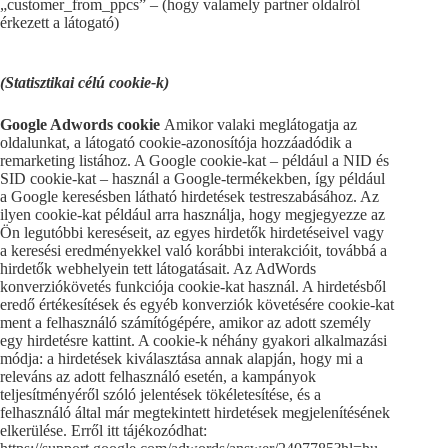
„customer_from_ppcs” – (hogy valamely partner oldalról
érkezett a látogató)
(Statisztikai célú cookie-k)
Google Adwords cookie
Amikor valaki meglátogatja az
oldalunkat, a látogató cookie-azonosítója hozzáadódik a
remarketing listához. A Google cookie-kat – például a NID és
SID cookie-kat – használ a Google-termékekben, így például
a Google keresésben látható hirdetések testreszabásához. Az
ilyen cookie-kat például arra használja, hogy megjegyezze az
Ön legutóbbi kereséseit, az egyes hirdetők hirdetéseivel vagy
a keresési eredményekkel való korábbi interakcióit, továbbá a
hirdetők webhelyein tett látogatásait. Az AdWords
konverziókövetés funkciója cookie-kat használ. A hirdetésből
eredő értékesítések és egyéb konverziók követésére cookie-kat
ment a felhasználó számítógépére, amikor az adott személy
egy hirdetésre kattint. A cookie-k néhány gyakori alkalmazási
módja: a hirdetések kiválasztása annak alapján, hogy mi a
releváns az adott felhasználó esetén, a kampányok
teljesítményéről szóló jelentések tökéletesítése, és a
felhasználó által már megtekintett hirdetések megjelenítésének
elkerülése. Erről itt tájékozódhat: