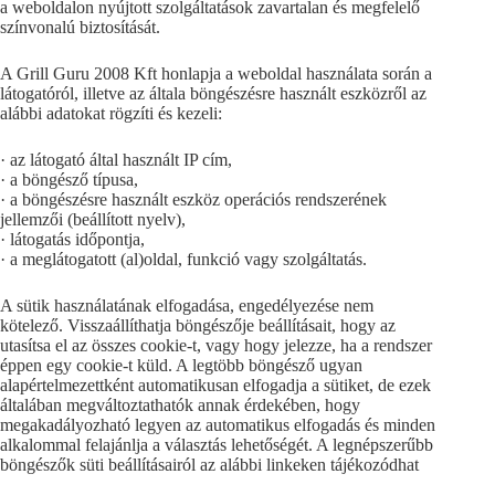
a weboldalon nyújtott szolgáltatások zavartalan és megfelelő
színvonalú biztosítását.
A Grill Guru 2008 Kft honlapja a weboldal használata során a
látogatóról, illetve az általa böngészésre használt eszközről az
alábbi adatokat rögzíti és kezeli:
· az látogató által használt IP cím,
· a böngésző típusa,
· a böngészésre használt eszköz operációs rendszerének
jellemzői (beállított nyelv),
· látogatás időpontja,
· a meglátogatott (al)oldal, funkció vagy szolgáltatás.
A sütik használatának elfogadása, engedélyezése nem
kötelező. Visszaállíthatja böngészője beállításait, hogy az
utasítsa el az összes cookie-t, vagy hogy jelezze, ha a rendszer
éppen egy cookie-t küld. A legtöbb böngésző ugyan
alapértelmezettként automatikusan elfogadja a sütiket, de ezek
általában megváltoztathatók annak érdekében, hogy
megakadályozható legyen az automatikus elfogadás és minden
alkalommal felajánlja a választás lehetőségét. A legnépszerűbb
böngészők süti beállításairól az alábbi linkeken tájékozódhat