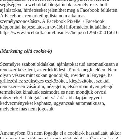
segítségével a weboldal látogatóinak személyre szabott
ajánlatokat, hirdetéseket jeleníthet meg a Facebook felületén.
A Facebook remarketing lista nem alkalmas
személyazonosításra. A Facebook Pixellel / Facebook-
képponttal kapcsolatosan további információt itt találhat:
https://www.facebook.com/business/help/651294705016616
(Marketing célú cookie-k)
Személyre szabott oldalakat, ajánlatokat tud automatikusan a
rendszer készíteni, az érdeklődési körnek megfelelően. Nem
olyan vészes mint sokan gondolják, röviden a lényege, ha
grillezéshez szükséges eszközöket, kiegészítőket szoktál
rendszeresen vásárolni, nézegetni, elsősorban ilyen jellegű
termékeket kínálunk számodra és nem mondjuk orvosi
műszereket. Látogatásod, vásárlásaid alapján egyedi
kedvezményeket kaphatsz, ugyancsak automatikusan,
melyekre más nem jogosult.
Amennyiben Ön nem fogadja el a cookie-k használatát, akkor
bizonyos funkciók nem lesznek elérhetőek az Ön számára. A