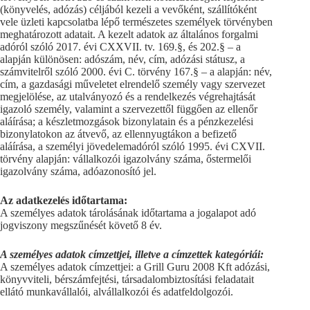
(könyvelés, adózás) céljából kezeli a vevőként, szállítóként
vele üzleti kapcsolatba lépő természetes személyek törvényben
meghatározott adatait. A kezelt adatok az általános forgalmi
adóról szóló 2017. évi CXXVII. tv. 169.§, és 202.§ – a
alapján különösen: adószám, név, cím, adózási státusz, a
számvitelről szóló 2000. évi C. törvény 167.§ – a alapján: név,
cím, a gazdasági műveletet elrendelő személy vagy szervezet
megjelölése, az utalványozó és a rendelkezés végrehajtását
igazoló személy, valamint a szervezettől függően az ellenőr
aláírása; a készletmozgások bizonylatain és a pénzkezelési
bizonylatokon az átvevő, az ellennyugtákon a befizető
aláírása, a személyi jövedelemadóról szóló 1995. évi CXVII.
törvény alapján: vállalkozói igazolvány száma, őstermelői
igazolvány száma, adóazonosító jel.
Az adatkezelés időtartama:
A személyes adatok tárolásának időtartama a jogalapot adó
jogviszony megszűnését követő 8 év.
A személyes adatok címzettjei, illetve a címzettek kategóriái:
A személyes adatok címzettjei: a Grill Guru 2008 Kft adózási,
könyvviteli, bérszámfejtési, társadalombiztosítási feladatait
ellátó munkavállalói, alvállalkozói és adatfeldolgozói.