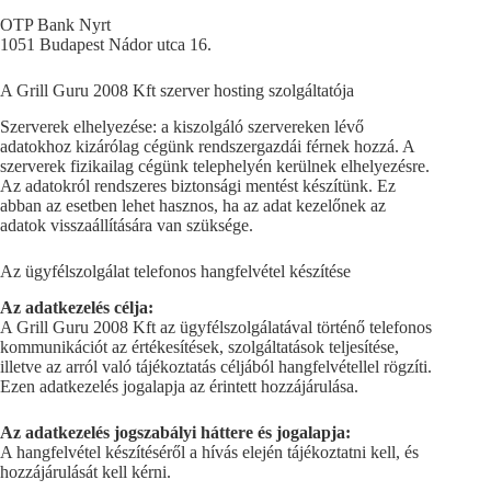
OTP Bank Nyrt
1051 Budapest Nádor utca 16.
A Grill Guru 2008 Kft szerver hosting szolgáltatója
Szerverek elhelyezése: a kiszolgáló szervereken lévő
adatokhoz kizárólag cégünk rendszergazdái férnek hozzá. A
szerverek fizikailag cégünk telephelyén kerülnek elhelyezésre.
Az adatokról rendszeres biztonsági mentést készítünk. Ez
abban az esetben lehet hasznos, ha az adat kezelőnek az
adatok visszaállítására van szüksége.
Az ügyfélszolgálat telefonos hangfelvétel készítése
Az adatkezelés célja:
A Grill Guru 2008 Kft az ügyfélszolgálatával történő telefonos
kommunikációt az értékesítések, szolgáltatások teljesítése,
illetve az arról való tájékoztatás céljából hangfelvétellel rögzíti.
Ezen adatkezelés jogalapja az érintett hozzájárulása.
Az adatkezelés jogszabályi háttere és jogalapja:
A hangfelvétel készítéséről a hívás elején tájékoztatni kell, és
hozzájárulását kell kérni.