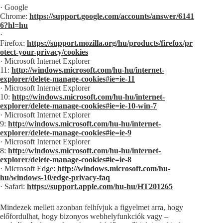
· Google
Chrome:
https://support.google.com/accounts/answer/6141
6?hl=hu
·
Firefox:
https://support.mozilla.org/hu/products/firefox/pr
otect-your-privacy/cookies
· Microsoft Internet Explorer
11:
http://windows.microsoft.com/hu-hu/internet-
explorer/delete-manage-cookies#ie=ie-11
· Microsoft Internet Explorer
10:
http://windows.microsoft.com/hu-hu/internet-
explorer/delete-manage-cookies#ie=ie-10-win-7
· Microsoft Internet Explorer
9:
http://windows.microsoft.com/hu-hu/internet-
explorer/delete-manage-cookies#ie=ie-9
· Microsoft Internet Explorer
8:
http://windows.microsoft.com/hu-hu/internet-
explorer/delete-manage-cookies#ie=ie-8
· Microsoft Edge:
http://windows.microsoft.com/hu-
hu/windows-10/edge-privacy-faq
· Safari:
https://support.apple.com/hu-hu/HT201265
Mindezek mellett azonban felhívjuk a figyelmet arra, hogy
előfordulhat, hogy bizonyos webhelyfunkciók vagy –