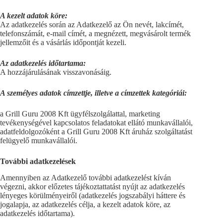
A kezelt adatok köre:
Az adatkezelés során az Adatkezelő az Ön nevét, lakcímét,
telefonszámát, e-mail címét, a megnézett, megvásárolt termék
jellemzőit és a vásárlás időpontját kezeli.
Az adatkezelés időtartama:
A hozzájárulásának visszavonásáig.
A személyes adatok címzettje, illetve a címzettek kategóriái:
a Grill Guru 2008 Kft ügyfélszolgálattal, marketing
tevékenységével kapcsolatos feladatokat ellátó munkavállalói,
adatfeldolgozóként a Grill Guru 2008 Kft áruház szolgáltatást
felügyelő munkavállalói.
További adatkezelések
Amennyiben az Adatkezelő további adatkezelést kíván
végezni, akkor előzetes tájékoztattatást nyújt az adatkezelés
lényeges körülményeiről (adatkezelés jogszabályi háttere és
jogalapja, az adatkezelés célja, a kezelt adatok köre, az
adatkezelés időtartama).