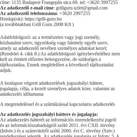
címe: 1135 Budapest Frangepán utca 69. tel: +3620 3997255
Az adatkezelő e-mail címe
: grillguru.uzlet@gmail.com
Az adatkezelő telefonszáma
: +3620 2997255
Honlap(ok): https://grill-guru.hu
(a továbbiakban Grill Guru 2008 Kft )
Adatfeldolgozó: az a természetes vagy jogi személy,
közhatalmi szerv, ügynökség vagy bármely egyéb szerv,
amely az adatkezelő nevében személyes adatokat kezel;
(Rendelet 4. cikk 8.) Az adatfeldolgozó igénybevételéhez nem
kell az érintett előzetes beleegyezése, de szükséges a
tájékoztatása. Ennek megfelelően a következő tájékoztatást
adjuk.
A honlapon végzett adatkezelések jogszabályi háttere,
jogalapja, célja, a kezelt személyes adatok köre, valamint az
adatkezelés időtartama
A megrendeléssel és a számlázással kapcsolatos adatkezelés
Az adatkezelés jogszabályi háttere és jogalapja:
Az adatkezelés hátterét az információs önrendelkezési jogról
és az információszabadságról szóló 2011. évi CXII. törvény
(Infotv.) és a számvitelről szóló 2000. évi C. törvény (Sztv.)
rendelkezései jelentik. Az adatkezelés jogalapja az Infotv. 5. §