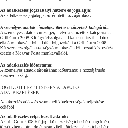
Az adatkezelés jogszabályi háttere és jogalapja:
Az adatkezelés jogalapja: az érintett hozzájárulása.
A személyes adatok címzettjei, illetve a címzettek kategóriái:
A személyes adatok címzettjei, illetve a címzettek kategóriái: a
Grill Guru 2008 Kft ügyfélszolgálattal kapcsolatos feladatokat
ellátó munkavállalói, adatfeldolgozóként a Grill Guru 2008
Kft szerverszolgáltatást végző munkavállalói, postai kézbesítés
esetén a Magyar Posta munkavállalói.
Az adatkezelés időtartama:
A személyes adatok tárolásának időtartama: a hozzájárulás
visszavonásáig.
JOGI KÖTELEZETTSÉGEN ALAPULÓ
ADATKEZELÉSEK
Adatkezelés adó – és számviteli kötelezettségek teljesítése
céljából
Az adatkezelés célja, kezelt adatok:
A Grill Guru 2008 Kft jogi kötelezettség teljesítése jogcímén,
törvényben előírt adó és számviteli kötelezettségek teljesítése