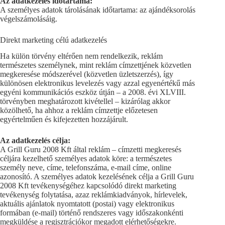
Az adatkezelés időtartama:
A személyes adatok tárolásának időtartama: az ajándéksorolás
végelszámolásáig.
Direkt marketing célú adatkezelés
Ha külön törvény eltérően nem rendelkezik, reklám
természetes személynek, mint reklám címzettjének közvetlen
megkeresése módszerével (közvetlen üzletszerzés), így
különösen elektronikus levelezés vagy azzal egyenértékű más
egyéni kommunikációs eszköz útján – a 2008. évi XLVIII.
törvényben meghatározott kivétellel – kizárólag akkor
közölhető, ha ahhoz a reklám címzettje előzetesen
egyértelműen és kifejezetten hozzájárult.
Az adatkezelés célja:
A Grill Guru 2008 Kft által reklám – címzetti megkeresés
céljára kezelhető személyes adatok köre: a természetes
személy neve, címe, telefonszáma, e-mail címe, online
azonosító. A személyes adatok kezelésének célja a Grill Guru
2008 Kft tevékenységéhez kapcsolódó direkt marketing
tevékenység folytatása, azaz reklámkiadványok, hírlevelek,
aktuális ajánlatok nyomtatott (postai) vagy elektronikus
formában (e-mail) történő rendszeres vagy időszakonkénti
megküldése a regisztrációkor megadott elérhetőségekre.