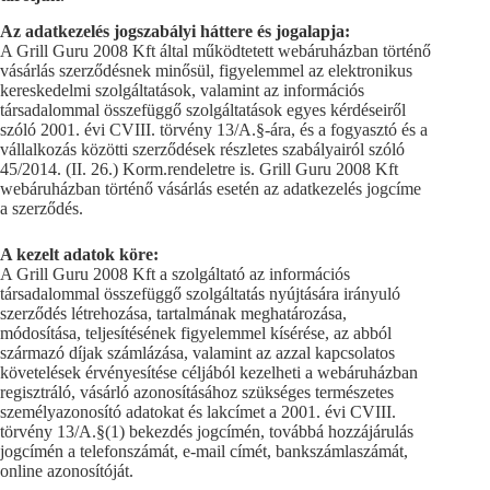
Az adatkezelés jogszabályi háttere és jogalapja:
A Grill Guru 2008 Kft által működtetett webáruházban történő
vásárlás szerződésnek minősül, figyelemmel az elektronikus
kereskedelmi szolgáltatások, valamint az információs
társadalommal összefüggő szolgáltatások egyes kérdéseiről
szóló 2001. évi CVIII. törvény 13/A.§-ára, és a fogyasztó és a
vállalkozás közötti szerződések részletes szabályairól szóló
45/2014. (II. 26.) Korm.rendeletre is. Grill Guru 2008 Kft
webáruházban történő vásárlás esetén az adatkezelés jogcíme
a szerződés.
A kezelt adatok köre:
A Grill Guru 2008 Kft a szolgáltató az információs
társadalommal összefüggő szolgáltatás nyújtására irányuló
szerződés létrehozása, tartalmának meghatározása,
módosítása, teljesítésének figyelemmel kísérése, az abból
származó díjak számlázása, valamint az azzal kapcsolatos
követelések érvényesítése céljából kezelheti a webáruházban
regisztráló, vásárló azonosításához szükséges természetes
személyazonosító adatokat és lakcímet a 2001. évi CVIII.
törvény 13/A.§(1) bekezdés jogcímén, továbbá hozzájárulás
jogcímén a telefonszámát, e-mail címét, bankszámlaszámát,
online azonosítóját.