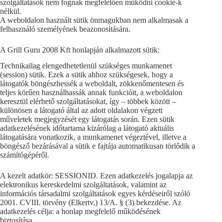
szolgáltatások nem fognak megfelelően működni cookie-k
nélkül.
A weboldalon használt sütik önmagukban nem alkalmasak a
felhasználó személyének beazonosítására.
A Grill Guru 2008 Kft honlapján alkalmazott sütik:
Technikailag elengedhetetlenül szükséges munkamenet
(session) sütik. Ezek a sütik ahhoz szükségesek, hogy a
látogatók böngészhessék a weboldalt, zökkenőmentesen és
teljes körűen használhassák annak funkcióit, a weboldalon
keresztül elérhető szolgáltatásokat, így – többek között –
különösen a látogató által az adott oldalakon végzett
műveletek megjegyzését egy látogatás során. Ezen sütik
adatkezelésének időtartama kizárólag a látogató aktuális
látogatására vonatkozik, a munkamenet végeztével, illetve a
böngésző bezárásával a sütik e fajtája automatikusan törlődik a
számítógépéről.
A kezelt adatkör: SESSIONID. Ezen adatkezelés jogalapja az
elektronikus kereskedelmi szolgáltatások, valamint az
információs társadalmi szolgáltatások egyes kérdéseiről szóló
2001. CVIII. törvény (Elkertv.) 13/A. § (3) bekezdése. Az
adatkezelés célja: a honlap megfelelő működésének
biztosítása.