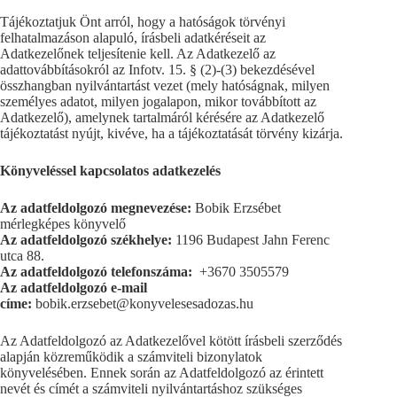
Tájékoztatjuk Önt arról, hogy a hatóságok törvényi
felhatalmazáson alapuló, írásbeli adatkéréseit az
Adatkezelőnek teljesítenie kell. Az Adatkezelő az
adattovábbításokról az Infotv. 15. § (2)-(3) bekezdésével
összhangban nyilvántartást vezet (mely hatóságnak, milyen
személyes adatot, milyen jogalapon, mikor továbbított az
Adatkezelő), amelynek tartalmáról kérésére az Adatkezelő
tájékoztatást nyújt, kivéve, ha a tájékoztatását törvény kizárja.
Könyveléssel kapcsolatos adatkezelés
Az adatfeldolgozó megnevezése:
Bobik Erzsébet
mérlegképes könyvelő
Az adatfeldolgozó székhelye:
1196 Budapest Jahn Ferenc
utca 88.
Az adatfeldolgozó telefonszáma:
+3670 3505579
Az adatfeldolgozó e-mail
címe:
bobik.erzsebet@konyvelesesadozas.hu
Az Adatfeldolgozó az Adatkezelővel kötött írásbeli szerződés
alapján közreműködik a számviteli bizonylatok
könyvelésében. Ennek során az Adatfeldolgozó az érintett
nevét és címét a számviteli nyilvántartáshoz szükséges