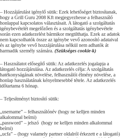
– Hozzájárulást igénylő sütik: Ezek lehetőséget biztosítanak,
hogy a Grill Guru 2008 Kft megjegyezhesse a felhasználó
honlappal kapcsolatos választásait. A látogató a szolgáltatás
igénybevételét megelőzően és a szolgáltatás igénybevétele
során ezen adatkezelést bármikor megtilthatja. Ezek az adatok
nem kapcsolhatók össze az igénybe vevő azonosító adataival
és az igénybe vevő hozzájárulása nélkül nem adhatók át
harmadik személy számára.
(Szükséges cookie-k)
– Használatot elősegítő sütik: Az adatkezelés jogalapja a
látogató hozzájárulása. Az adatkezelés célja: A szolgáltatás
hatékonyságának növelése, felhasználói élmény növelése, a
honlap használatának kényelmesebbé tétele. Az adatkezelés
időtartama 6 hónap.
– Teljesítményt biztosító sütik:
„username” – felhasználónév (hogy ne kelljen minden
alkalommal beírni)
„password” – jelszó (hogy ne kelljen minden alkalommal
beírni)
„ucfa” – (hogy valamely partner oldalról érkezett e a látogató)