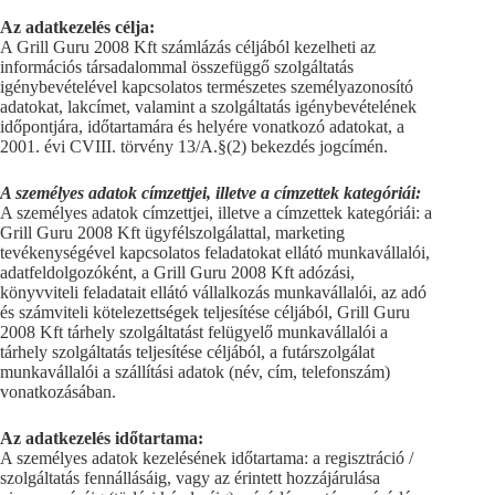
Az adatkezelés célja:
A Grill Guru 2008 Kft számlázás céljából kezelheti az
információs társadalommal összefüggő szolgáltatás
igénybevételével kapcsolatos természetes személyazonosító
adatokat, lakcímet, valamint a szolgáltatás igénybevételének
időpontjára, időtartamára és helyére vonatkozó adatokat, a
2001. évi CVIII. törvény 13/A.§(2) bekezdés jogcímén.
A személyes adatok címzettjei, illetve a címzettek kategóriái:
A személyes adatok címzettjei, illetve a címzettek kategóriái: a
Grill Guru 2008 Kft ügyfélszolgálattal, marketing
tevékenységével kapcsolatos feladatokat ellátó munkavállalói,
adatfeldolgozóként, a Grill Guru 2008 Kft adózási,
könyvviteli feladatait ellátó vállalkozás munkavállalói, az adó
és számviteli kötelezettségek teljesítése céljából, Grill Guru
2008 Kft tárhely szolgáltatást felügyelő munkavállalói a
tárhely szolgáltatás teljesítése céljából, a futárszolgálat
munkavállalói a szállítási adatok (név, cím, telefonszám)
vonatkozásában.
Az adatkezelés időtartama:
A személyes adatok kezelésének időtartama: a regisztráció /
szolgáltatás fennállásáig, vagy az érintett hozzájárulása