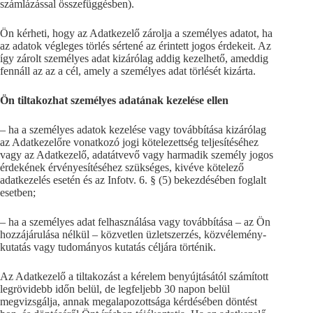
számlázással összefüggésben).
Ön kérheti, hogy az Adatkezelő zárolja a személyes adatot, ha
az adatok végleges törlés sértené az érintett jogos érdekeit. Az
így zárolt személyes adat kizárólag addig kezelhető, ameddig
fennáll az az a cél, amely a személyes adat törlését kizárta.
Ön tiltakozhat személyes adatának kezelése ellen
– ha a személyes adatok kezelése vagy továbbítása kizárólag
az Adatkezelőre vonatkozó jogi kötelezettség teljesítéséhez
vagy az Adatkezelő, adatátvevő vagy harmadik személy jogos
érdekének érvényesítéséhez szükséges, kivéve kötelező
adatkezelés esetén és az Infotv. 6. § (5) bekezdésében foglalt
esetben;
– ha a személyes adat felhasználása vagy továbbítása – az Ön
hozzájárulása nélkül – közvetlen üzletszerzés, közvélemény-
kutatás vagy tudományos kutatás céljára történik.
Az Adatkezelő a tiltakozást a kérelem benyújtásától számított
legrövidebb időn belül, de legfeljebb 30 napon belül
megvizsgálja, annak megalapozottsága kérdésében döntést