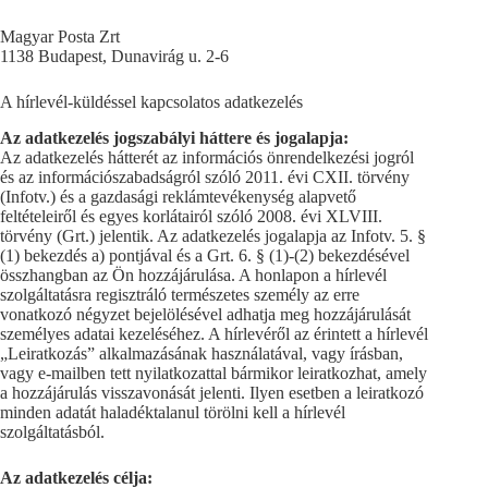
Magyar Posta Zrt
1138 Budapest, Dunavirág u. 2-6
A hírlevél-küldéssel kapcsolatos adatkezelés
Az adatkezelés jogszabályi háttere és jogalapja:
Az adatkezelés hátterét az információs önrendelkezési jogról
és az információszabadságról szóló 2011. évi CXII. törvény
(Infotv.) és a gazdasági reklámtevékenység alapvető
feltételeiről és egyes korlátairól szóló 2008. évi XLVIII.
törvény (Grt.) jelentik. Az adatkezelés jogalapja az Infotv. 5. §
(1) bekezdés a) pontjával és a Grt. 6. § (1)-(2) bekezdésével
összhangban az Ön hozzájárulása. A honlapon a hírlevél
szolgáltatásra regisztráló természetes személy az erre
vonatkozó négyzet bejelölésével adhatja meg hozzájárulását
személyes adatai kezeléséhez. A hírlevéről az érintett a hírlevél
„Leiratkozás” alkalmazásának használatával, vagy írásban,
vagy e-mailben tett nyilatkozattal bármikor leiratkozhat, amely
a hozzájárulás visszavonását jelenti. Ilyen esetben a leiratkozó
minden adatát haladéktalanul törölni kell a hírlevél
szolgáltatásból.
Az adatkezelés célja: