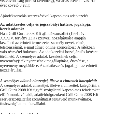
visszavonásáig (törlési kérelméig), vásárlás esetén a vásárlás
évét követő 8 évig.
Ajándéksorsolás szervezésével kapcsolatos adatkezelés
Az adatkezelés célja és jogszabályi háttere, jogalapja,
kezelt adatok:
Ha a Grill Guru 2008 Kft ajándéksorsolást (1991. évi
XXXIV. törvény 23.§) szervez, hozzájárulása alapján
kezelheti az érintett természetes személy nevét, címét,
telefonszámát, e-mail címét, online azonosítóját. A játékban
való részvétel önkéntes. Az adatkezelési hozzájárulás kérésre
törölhető. A személyes adatok kezelésének célja:
nyereményjáték nyertesének megállapítása, értesítése, a
nyeremény megküldése. Az adatkezelés jogalapja: az érintett
hozzájárulása.
A személyes adatok címzettjei, illetve a címzettek kategóriái:
A személyes adatok címzettjei, illetve a címzettek kategóriái: a
Grill Guru 2008 Kft ügyfélszolgálattal kapcsolatos feladatokat
ellátó munkavállalói, adatfeldolgozóként Grill Guru 2008 Kft
szerverszolgáltatást szolgáltatást felügyelő munkavállalói,
futárszolgálat munkavállalói.