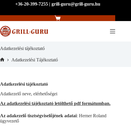
Skip
+36-20-399-7255 | grill-guru@grill-guru.hu
to
content
Shopping
cart
Adatkezelési tájékoztató
Adatkezelési Tájékoztató
Home
Adatkezelési tájékoztató
Adatkezelő neve, elérhetőségei
Az adatkezelési tájékoztató letölthető pdf formátumban.
Az adakezelő tisztségviselőjének adatai
: Herner Roland
ügyvezető