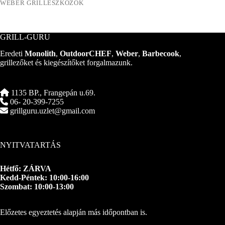
WEBER GRILLESZKÖZÖK
GRILL-GURU
Eredeti
Monolith
,
OutdoorCHEF
,
Weber
,
Barbecook
,
grillezőket és kiegészítőket forgalmazunk.
1135 BP., Frangepán u.69.
06- 20-399-7255
grillguru.uzlet@gmail.com
NYITVATARTÁS
Hétfő: ZÁRVA
Kedd-Péntek: 10:00-16:00
Szombat: 10:00-13:00
Előzetes egyeztetés alapján más időpontban is.