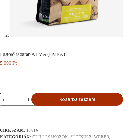
Füstölő fadarab ALMA (EMEA)
5.000
Ft
Füstölő
Kosárba teszem
fadarab
ALMA
(EMEA)
mennyiség
CIKKSZÁM:
17616
KATEGÓRIÁK:
GRILLESZKÖZÖK
,
SÜTÉSHEZ
,
WEBER
,