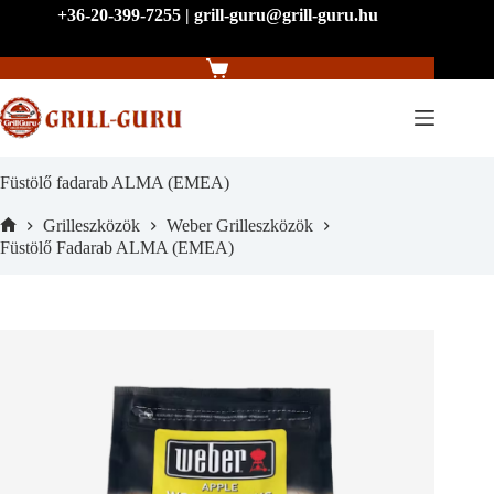
Skip
+36-20-399-7255 | grill-guru@grill-guru.hu
to
content
Shopping
cart
Füstölő fadarab ALMA (EMEA)
Grilleszközök
Weber Grilleszközök
Home
Füstölő Fadarab ALMA (EMEA)