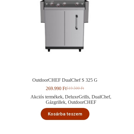
OutdoorCHEF DualChef S 325 G
269.990
Ft
519.500
Ft
Original
Current
price
price
Akciós termékek
,
DeluxeGrills
,
DualChef
,
was:
is:
Gázgrillek
,
OutdoorCHEF
519.500 Ft.
269.990 Ft.
Kosárba teszem