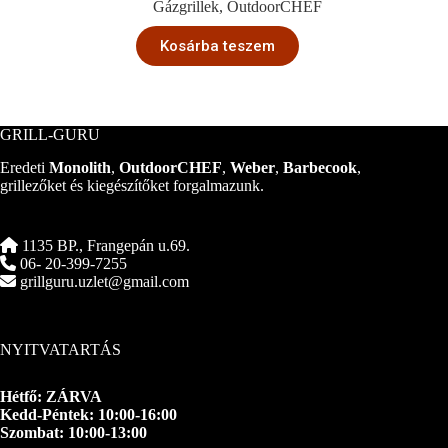
was:
is:
Gázgrillek
,
OutdoorCHEF
465.800 Ft.
269.990 Ft.
Kosárba teszem
GRILL-GURU
Eredeti
Monolith
,
OutdoorCHEF
,
Weber
,
Barbecook
,
grillezőket és kiegészítőket forgalmazunk.
1135 BP., Frangepán u.69.
06- 20-399-7255
grillguru.uzlet@gmail.com
NYITVATARTÁS
Hétfő: ZÁRVA
Kedd-Péntek: 10:00-16:00
Szombat: 10:00-13:00