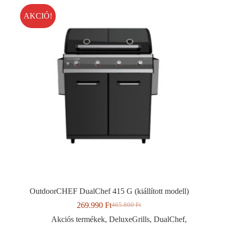
AKCIÓ!
OutdoorCHEF DualChef 415 G (kiállított modell)
269.990
Ft
465.800
Ft
Original
Current
price
price
Akciós termékek
,
DeluxeGrills
,
DualChef
,