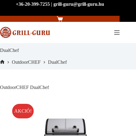
Skip
+36-20-399-7255 | grill-guru@grill-guru.hu
to
content
Shopping
cart
DualChef
OutdoorCHEF
DualChef
Home
OutdoorCHEF DualChef
AKCIÓ!