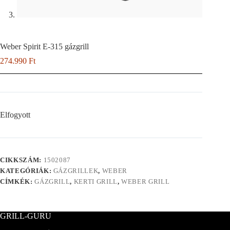
Weber Spirit E-315 gázgrill
274.990
Ft
Elfogyott
CIKKSZÁM:
1502087
KATEGÓRIÁK:
GÁZGRILLEK
,
WEBER
CÍMKÉK:
GÁZGRILL
,
KERTI GRILL
,
WEBER GRILL
GRILL-GURU