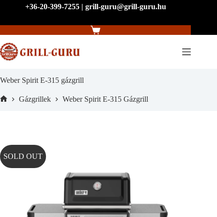
Skip
+36-20-399-7255 | grill-guru@grill-guru.hu
to
content
Shopping
cart
Weber Spirit E-315 gázgrill
Gázgrillek
Weber Spirit E-315 Gázgrill
Home
SOLD OUT