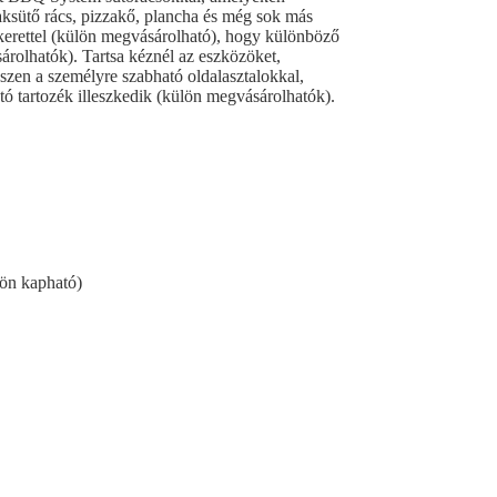
aksütő rács, pizzakő, plancha és még sok más
skerettel (külön megvásárolható), hogy különböző
rolhatók). Tartsa kéznél az eszközöket,
 készen a személyre szabható oldalasztalokkal,
ó tartozék illeszkedik (külön megvásárolhatók).
lön kapható)