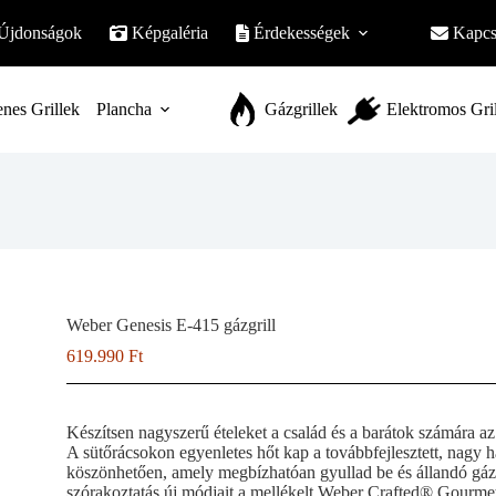
Újdonságok
Képgaléria
Érdekességek
Kapcs
nes Grillek
Plancha
Gázgrillek
Elektromos Gri
Weber Genesis E-415 gázgrill
619.990
Ft
Készítsen nagyszerű ételeket a család és a barátok számára az
A sütőrácsokon egyenletes hőt kap a továbbfejlesztett, nagy
köszönhetően, amely megbízhatóan gyullad be és állandó gázár
szórakoztatás új módjait a mellékelt Weber Crafted® Gourm