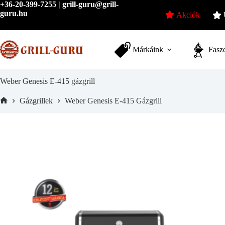
Skip
+36-20-399-7255 | grill-guru@grill-
to
guru.hu
Akciók
content
Márkáink
Fasze
Weber Genesis E-415 gázgrill
Gázgrillek
Weber Genesis E-415 Gázgrill
Home