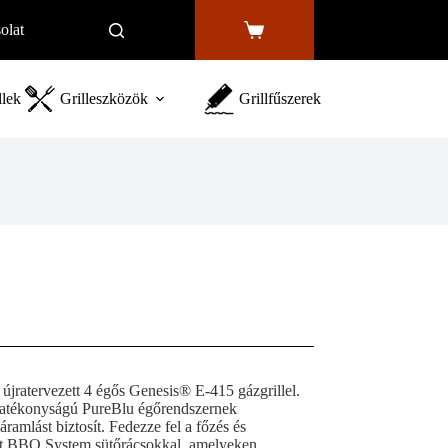
olat
Shopping
cart
llek
Grilleszközök
Grillfűszerek
 újratervezett 4 égős Genesis® E-415 gázgrillel.
 hatékonyságú PureBlu égőrendszernek
amlást biztosít. Fedezze fel a főzés és
et BBQ System sütőrácsokkal, amelyeken