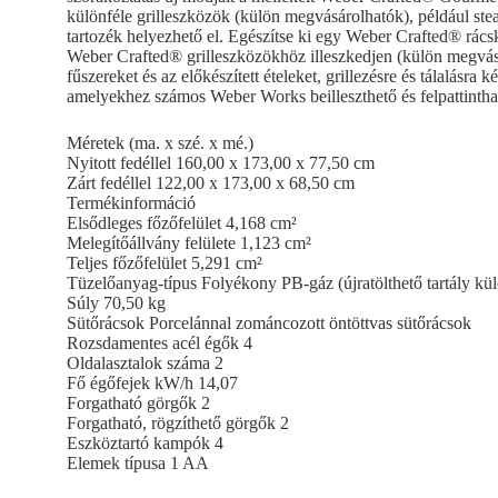
különféle grilleszközök (külön megvásárolhatók), például ste
tartozék helyezhető el. Egészítse ki egy Weber Crafted® rác
Weber Crafted® grilleszközökhöz illeszkedjen (külön megvásá
fűszereket és az előkészített ételeket, grillezésre és tálalásra
amelyekhez számos Weber Works beilleszthető és felpattinthat
Méretek (ma. x szé. x mé.)
Nyitott fedéllel 160,00 x 173,00 x 77,50 cm
Zárt fedéllel 122,00 x 173,00 x 68,50 cm
Termékinformáció
Elsődleges főzőfelület 4,168 cm²
Melegítőállvány felülete 1,123 cm²
Teljes főzőfelület 5,291 cm²
Tüzelőanyag-típus Folyékony PB-gáz (újratölthető tartály kü
Súly 70,50 kg
Sütőrácsok Porcelánnal zománcozott öntöttvas sütőrácsok
Rozsdamentes acél égők 4
Oldalasztalok száma 2
Fő égőfejek kW/h 14,07
Forgatható görgők 2
Forgatható, rögzíthető görgők 2
Eszköztartó kampók 4
Elemek típusa 1 AA