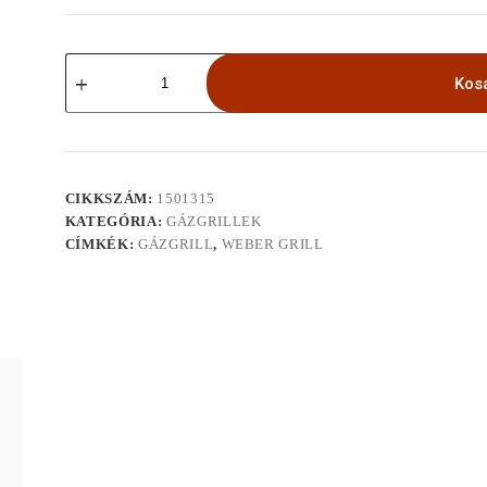
Weber
Genesis
Kos
E-
415
gázgrill
mennyiség
CIKKSZÁM:
1501315
KATEGÓRIA:
GÁZGRILLEK
CÍMKÉK:
GÁZGRILL
,
WEBER GRILL