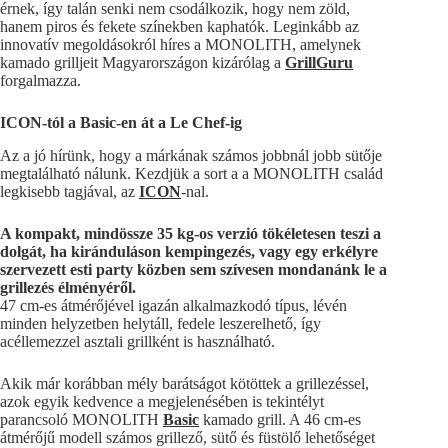
érnek, így talán senki nem csodálkozik, hogy nem zöld,
hanem piros és fekete színekben kaphatók. Leginkább az
innovatív megoldásokról híres a MONOLITH, amelynek
kamado grilljeit Magyarországon kizárólag a
GrillGuru
forgalmazza.
ICON-tól a Basic-en át a Le Chef-ig
Az a jó hírünk, hogy a márkának számos jobbnál jobb sütője
megtalálható nálunk. Kezdjük a sort a a MONOLITH család
legkisebb tagjával, az
ICON
-nal.
A kompakt, mindössze 35 kg-os verzió tökéletesen teszi a
dolgát, ha kiránduláson kempingezés, vagy egy erkélyre
szervezett esti party közben sem szívesen mondanánk le a
grillezés élményéről.
47 cm-es átmérőjével igazán alkalmazkodó típus, lévén
minden helyzetben helytáll, fedele leszerelhető, így
acéllemezzel asztali grillként is használható.
Akik már korábban mély barátságot kötöttek a grillezéssel,
azok egyik kedvence a megjelenésében is tekintélyt
parancsoló MONOLITH
Basic
kamado grill. A 46 cm-es
átmérőjű modell számos grillező, sütő és füstölő lehetőséget