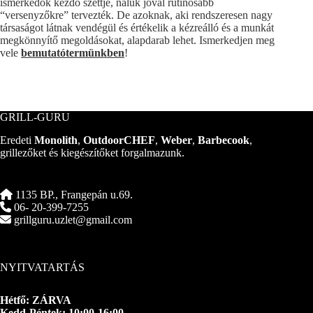
ismerkedők kezdő szettje, náluk jóval rutinosabb
“versenyzőkre” tervezték. De azoknak, aki rendszeresen nagy
társaságot látnak vendégül és értékelik a kézreálló és a munkát
megkönnyítő megoldásokat, alapdarab lehet. Ismerkedjen meg
vele
bemutatótermünkben
!
GRILL-GURU
Eredeti
Monolith
,
OutdoorCHEF
,
Weber
,
Barbecook
,
grillezőket és kiegészítőket forgalmazunk.
1135 BP., Frangepán u.69.
06- 20-399-7255
grillguru.uzlet@gmail.com
NYITVATARTÁS
Hétfő: ZÁRVA
Kedd-Péntek: 10:00-16:00