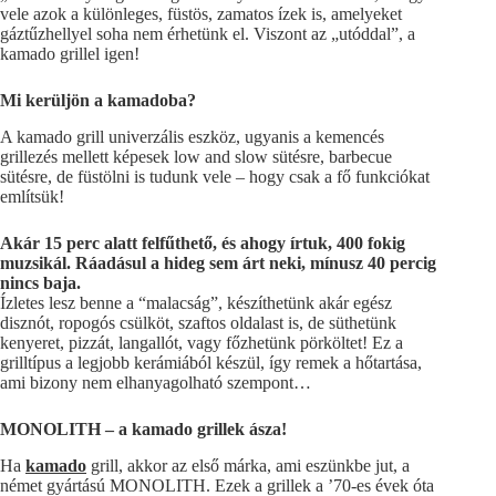
vele azok a különleges, füstös, zamatos ízek is, amelyeket
gáztűzhellyel soha nem érhetünk el. Viszont az „utóddal”, a
kamado grillel igen!
Mi kerüljön a kamadoba?
A kamado grill univerzális eszköz, ugyanis a kemencés
grillezés mellett képesek low and slow sütésre, barbecue
sütésre, de füstölni is tudunk vele – hogy csak a fő funkciókat
említsük!
Akár 15 perc alatt felfűthető, és ahogy írtuk, 400 fokig
muzsikál. Ráadásul a hideg sem árt neki, mínusz 40 percig
nincs baja.
Ízletes lesz benne a “malacság”, készíthetünk akár egész
disznót, ropogós csülköt, szaftos oldalast is, de süthetünk
kenyeret, pizzát, langallót, vagy főzhetünk pörköltet! Ez a
grilltípus a legjobb kerámiából készül, így remek a hőtartása,
ami bizony nem elhanyagolható szempont…
MONOLITH – a kamado grillek ásza!
Ha
kamado
grill, akkor az első márka, ami eszünkbe jut, a
német gyártású MONOLITH. Ezek a grillek a ’70-es évek óta