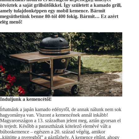
ötvöztek a saját grillsütőikkel. Így született a kamado grill,
amely tulajdonképpen egy mobil kemence. Bármit
megsüthetünk benne 80-tól 400 fokig. Bármit… Ez azért
elég menő!
Induljunk a kemencétől!
Írhatnánk a japán kamado edényről, de annak nálunk nem sok
hagyománya van. Viszont a kemencének annál inkább!
Magyarországon a 13. században jelent meg, aztán gyorsan el
is terjedt. Később a parasztházak kötelező elemévé vált a
búboskemence – egészen a 20. század végéig, amikor
„kiütötte a nyeregből” a gáztűzhely. A kemence eltűnt, ahogy