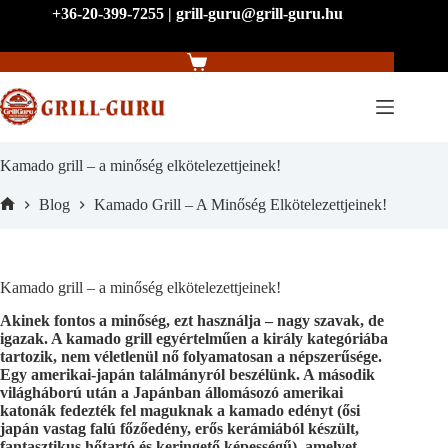
Skip
+36-20-399-7255 | grill-guru@grill-guru.hu
to
content
Shopping
cart
Kamado grill – a minőség elkötelezettjeinek!
Blog
Kamado Grill – A Minőség Elkötelezettjeinek!
Home
Kamado grill – a minőség elkötelezettjeinek!
Akinek fontos a minőség, ezt használja – nagy szavak, de
igazak. A kamado grill egyértelműen a király kategóriába
tartozik, nem véletlenül nő folyamatosan a népszerűsége.
Egy amerikai-japán találmányról beszélünk. A második
világháború után a Japánban állomásozó amerikai
katonák fedezték fel maguknak a kamado edényt (ősi
japán vastag falú főzőedény, erős kerámiából készült,
fantasztikus hőtartó és keringető képességű), amelyet