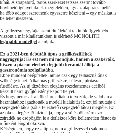
kínál. A strapabíró, tartós szerkezet tetszés szerint tovább
bővíthető igényeinknek megfelelően, így az alap rács mellé –
ha több adagot szeretnénk egyszerre készíteni – egy másikat is
be lehet illeszteni.
A grillezésre egyfajta szent rituáléként tekintők figyelmébe
viszont a már kínálatunkban is elérhető MONOLITH
legújabb modelljét
ajánljuk.
Ez a 2021-ben debütált típus a grillkészülékek
nagyágyúja! És ezt nem mi mondjuk, hanem a szakértők,
hiszen a piacon elérhető legjobb kerámiát állítja a
gasztronómia szolgálatába.
Ebbe mindent beépítettek, amire csak egy felhasználónak
szüksége lehet. Alkalmas grillezésre, sütésre, pirításra,
füstölésre. Az új tűztérben elegáns rozsdamentes acélból
készült hamugyűjtő edény kapott helyet.
És hogy nemcsak a külcsínre adtak a tervezők, de valóban a
használathoz igazították a modell kialakítását, ezt jól mutatja a
csepegtető tálca (sőt a felezhető csepegtető tálca) megléte. Ez
az okos kiegészítő biztosítja, hogy a sütésből származó
zsiradék ne csöpögjön le a deflektor kőre kellemetlen füstöt és
időnként lángot okozva.
Kétségtelen, hogy ez a típus, nem a grillezéssel csak most