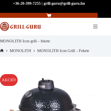
Skip
+36-20-399-7255 | grill-guru@grill-guru.hu
to
content
Shopping
cart
MONOLITH Icon grill – fekete
MONOLITH
MONOLITH Icon Grill – Fekete
Home
AKCIÓ!