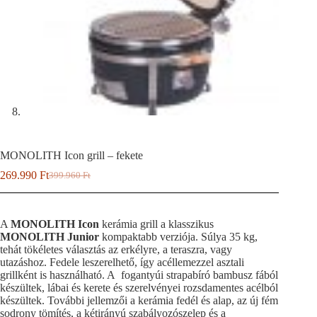
MONOLITH Icon grill – fekete
269.990
Ft
399.960
Ft
Original
Current
price
price
was:
is:
399.960 Ft.
269.990 Ft.
A
MONOLITH Icon
kerámia grill a klasszikus
MONOLITH Junior
kompaktabb verziója. Súlya 35 kg,
tehát tökéletes választás az erkélyre, a teraszra, vagy
utazáshoz. Fedele leszerelhető, így acéllemezzel asztali
grillként is használható. A fogantyúi strapabíró bambusz fából
készültek, lábai és kerete és szerelvényei rozsdamentes acélból
készültek. További jellemzői a kerámia fedél és alap, az új fém
sodrony tömítés, a kétirányú szabályozószelep és a