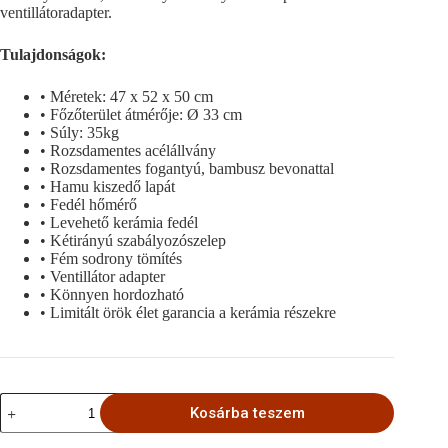
ventillátoradapter.
Tulajdonságok:
• Méretek: 47 x 52 x 50 cm
• Főzőterület átmérője: Ø 33 cm
• Súly: 35kg
• Rozsdamentes acélállvány
• Rozsdamentes fogantyú, bambusz bevonattal
• Hamu kiszedő lapát
• Fedél hőmérő
• Levehető kerámia fedél
• Kétirányú szabályozószelep
• Fém sodrony tömítés
• Ventillátor adapter
• Könnyen hordozható
• Limitált örök élet garancia a kerámia részekre
MONOLITH
Kosárba teszem
Icon
grill