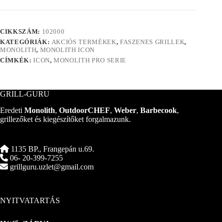
-
fekete
mennyiség
CIKKSZÁM:
102000
KATEGÓRIÁK:
AKCIÓS TERMÉKEK
,
FASZENES GRILLEK
,
MONOLITH
,
MONOLITH ICON
CÍMKÉK:
ICON
,
MONOLITH PRO SERIE
GRILL-GURU
Eredeti
Monolith
,
OutdoorCHEF
,
Weber
,
Barbecook
,
grillezőket és kiegészítőket forgalmazunk.
1135 BP., Frangepán u.69.
06- 20-399-7255
grillguru.uzlet@gmail.com
NYITVATARTÁS