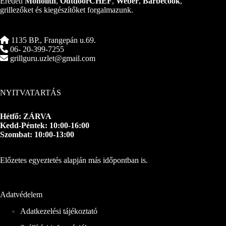
Eredeti
Monolith
,
OutdoorCHEF
,
Weber
,
Barbecook
,
grillezőket és kiegészítőket forgalmazunk.
1135 BP., Frangepán u.69.
06- 20-399-7255
grillguru.uzlet@gmail.com
NYITVATARTÁS
Hétfő: ZÁRVA
Kedd-Péntek: 10:00-16:00
Szombat: 10:00-13:00
Előzetes egyeztetés alapján más időpontban is.
Adatvédelem
Adatkezelési tájékoztató