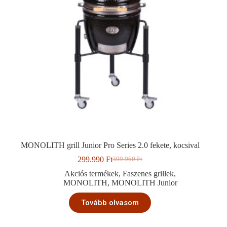
MONOLITH grill Junior Pro Series 2.0 fekete, kocsival
299.990
Ft
399.960
Ft
Original
Current
price
price
Akciós termékek
,
Faszenes grillek
,
was:
is:
MONOLITH
,
MONOLITH Junior
399.960 Ft.
299.990 Ft.
Tovább olvasom