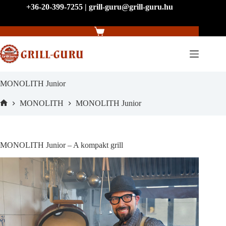
Skip
+36-20-399-7255 | grill-guru@grill-guru.hu
to
content
Shopping
cart
MONOLITH Junior
MONOLITH
MONOLITH Junior
Home
MONOLITH Junior – A kompakt grill