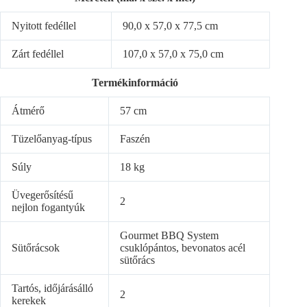
Nyitott fedéllel
90,0 x 57,0 x 77,5 cm
Zárt fedéllel
107,0 x 57,0 x 75,0 cm
Termékinformáció
Átmérő
57 cm
Tüzelőanyag-típus
Faszén
Súly
18 kg
Üvegerősítésű
2
nejlon fogantyúk
Gourmet BBQ System
Sütőrácsok
csuklópántos, bevonatos acél
sütőrács
Tartós, időjárásálló
2
kerekek