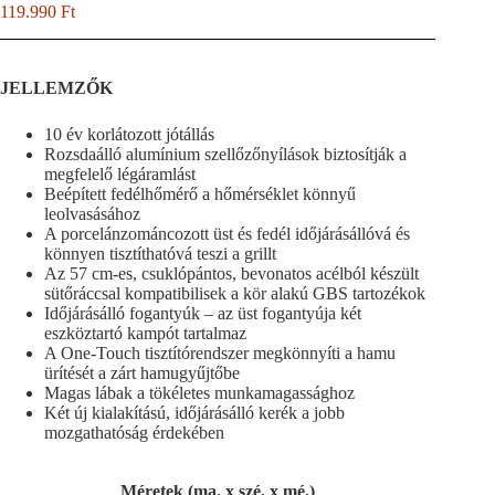
119.990
Ft
JELLEMZŐK
10 év korlátozott jótállás
Rozsdaálló alumínium szellőzőnyílások biztosítják a
megfelelő légáramlást
Beépített fedélhőmérő a hőmérséklet könnyű
leolvasásához
A porcelánzománcozott üst és fedél időjárásállóvá és
könnyen tisztíthatóvá teszi a grillt
Az 57 cm-es, csuklópántos, bevonatos acélból készült
sütőráccsal kompatibilisek a kör alakú GBS tartozékok
Időjárásálló fogantyúk – az üst fogantyúja két
eszköztartó kampót tartalmaz
A One-Touch tisztítórendszer megkönnyíti a hamu
ürítését a zárt hamugyűjtőbe
Magas lábak a tökéletes munkamagassághoz
Két új kialakítású, időjárásálló kerék a jobb
mozgathatóság érdekében
Méretek (ma. x szé. x mé.)