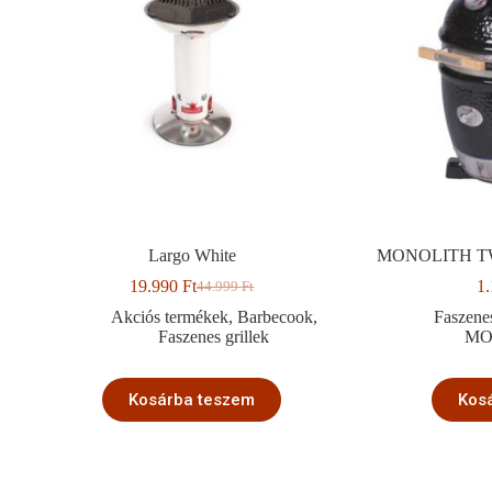
Largo White
MONOLITH TWO.
19.990
Ft
1
44.999
Ft
Original
Current
price
price
Akciós termékek
,
Barbecook
,
Faszenes
was:
is:
Faszenes grillek
MO
44.999 Ft.
19.990 Ft.
Kosárba teszem
Kos