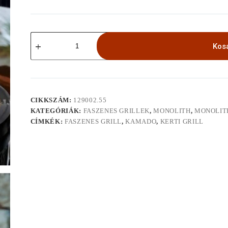
MONOLITH
TWO.55
Kos
SMART
FLOW
mennyiség
CIKKSZÁM:
129002.55
KATEGÓRIÁK:
FASZENES GRILLEK
,
MONOLITH
,
MONOLIT
CÍMKÉK:
FASZENES GRILL
,
KAMADO
,
KERTI GRILL