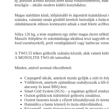
új, porszórt acélból készült keret tiszta vonalvezetésével, mat
lenyűgöz – ideális modern kültéri konyhákhoz.
Magas stabilitást kínál, időjárásálló és átgondolt kialakításs
számára, valamint simán gördülő kerekek biztosítják a funkci
oldaltámaszok stílusos kontrasztot adnak a matt fekete acélho
Súlya 120 kg, a teste majdnem egy méter magas (keret nélkül),
Masszív felépítése és sokoldalúsága ideálissá teszi nagyobb r
food eseményekről, profi vendéglátásról vagy barbecue verse
A TWO.55 lelkes grillezők számára készült, akik valami külön
A MONOLITH TWO.66 tartozékai
Minden, amivel azonnal elkezdheted:
Csepegtető tálcák, amelyek tisztán gyűjtik a zsírt és fol
Védőkövek, amelyek optimálisan szabályozzák a hőt és 
alacsony és lassú BBQ-hoz.
Smart Grid System (SGS) – a rugalmas grillező rendsze
Osztott grillrácsok különböző grillezési zónákhoz.
Osztott faszenes kosár a célzott hőszabályozás és üze
Hamutálca a hamu könnyű és tiszta eltávolításához.
Rácsemelő, amely biztonságosan emeli és mozgatja a rác