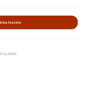
árba teszem
H CLASSIC