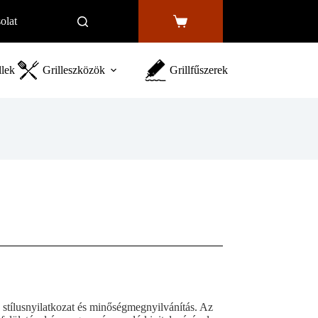
olat
Shopping
cart
llek
Grilleszközök
Grillfűszerek
ílusnyilatkozat és minőségmegnyilvánítás. Az