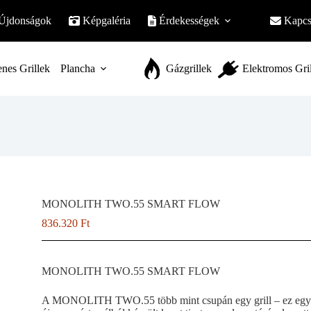
Újdonságok
Képgaléria
Érdekességek
Kapcs
nes Grillek
Plancha
Gázgrillek
Elektromos Gri
MONOLITH TWO.55 SMART FLOW
836.320
Ft
MONOLITH TWO.55 SMART FLOW
A MONOLITH TWO.55 több mint csupán egy grill – ez egy st