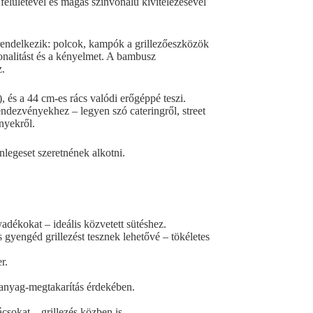
t felületével és magas színvonalú kivitelezésével
al rendelkezik: polcok, kampók a grillezőeszközök
onalitást és a kényelmet. A bambusz
z.
 és a 44 cm-es rács valódi erőgéppé teszi.
endezvényekhez – legyen szó cateringről, street
nyekről.
legeset szeretnének alkotni.
yadékokat – ideális közvetett sütéshez.
gyengéd grillezést tesznek lehetővé – tökéletes
r.
manyag-megtakarítás érdekében.
sokat – grillezés közben is.