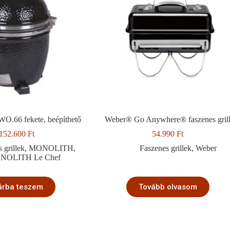
66 fekete, beépíthető
Weber® Go Anywhere® faszenes gril
.152.600
Ft
54.990
Ft
 grillek
,
MONOLITH
,
Faszenes grillek
,
Weber
NOLITH Le Chef
árba teszem
Tovább olvasom