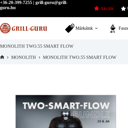
Skip
+36-20-399-7255 | grill-guru@grill-
to
guru.hu
Akciók
content
Márkáink
Fasze
MONOLITH TWO.55 SMART FLOW
MONOLITH
MONOLITH TWO.55 SMART FLOW
Home