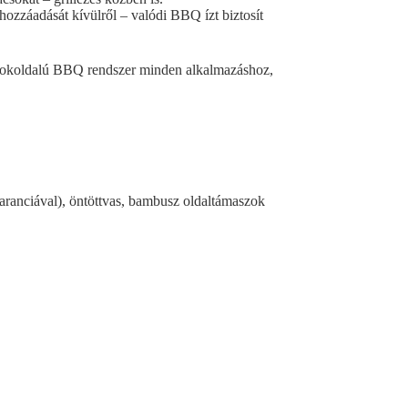
 hozzáadását kívülről – valódi BBQ ízt biztosít
koldalú BBQ rendszer minden alkalmazáshoz,
garanciával), öntöttvas, bambusz oldaltámaszok