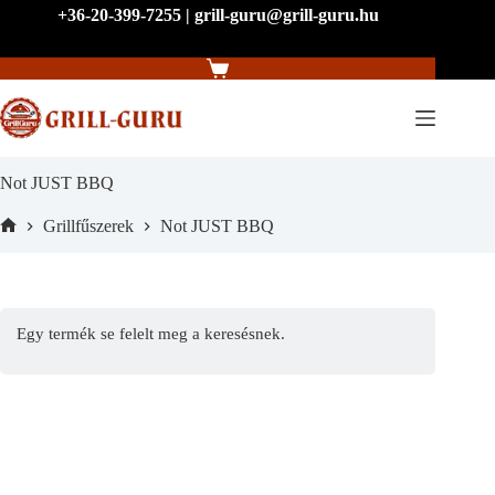
Skip
+36-20-399-7255 | grill-guru@grill-guru.hu
to
content
Shopping
cart
Not JUST BBQ
Grillfűszerek
Not JUST BBQ
Home
Egy termék se felelt meg a keresésnek.