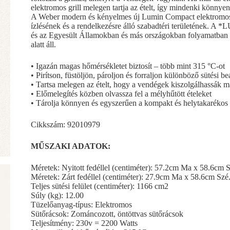
elektromos grill melegen tartja az ételt, így mindenki könnyen
A Weber modern és kényelmes új Lumin Compact elektromos gr
ízlésének és a rendelkezésre álló szabadtéri területének. 
és az Egyesült Államokban és más országokban folyamatban 
alatt áll.
• Igazán magas hőmérsékletet biztosít – több mint 315 °C-ot
• Pirítson, füstöljön, pároljon és forraljon különböző sütési be
• Tartsa melegen az ételt, hogy a vendégek kiszolgálhassák 
• Előmelegítés közben olvassza fel a mélyhűtött ételeket
• Tárolja könnyen és egyszerűen a kompakt és helytakarékos
Cikkszám: 92010979
MŰSZAKI ADATOK:
Méretek: Nyitott fedéllel (centiméter): 57.2cm Ma x 58.6cm 
Méretek: Zárt fedéllel (centiméter): 27.9cm Ma x 58.6cm Sz
Teljes sütési felület (centiméter): 1166 cm2
Súly (kg): 12.00
Tüzelőanyag-típus: Elektromos
Sütőrácsok: Zománcozott, öntöttvas sütőrácsok
Teljesítmény: 230v = 2200 Watts