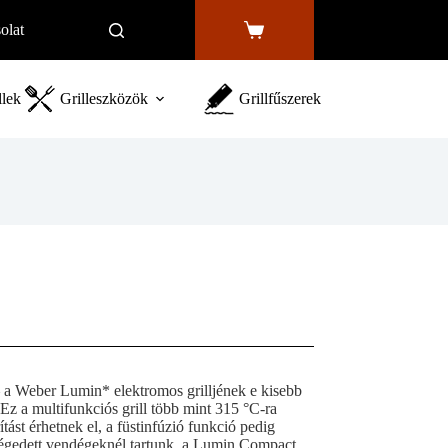
olat
Shopping
cart
llek
Grilleszközök
Grillfűszerek
 a Weber Lumin* elektromos grilljének e kisebb
 Ez a multifunkciós grill több mint 315 °C-ra
ást érhetnek el, a füstinfúzió funkció pedig
légedett vendégeknél tartunk, a Lumin Compact