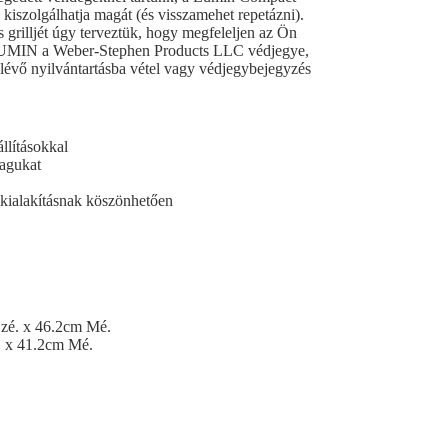
 kiszolgálhatja magát (és visszamehet repetázni).
illjét úgy terveztük, hogy megfeleljen az Ön
A *LUMIN a Weber-Stephen Products LLC védjegye,
lévő nyilvántartásba vétel vagy védjegybejegyzés
állításokkal
magukat
 kialakításnak köszönhetően
Szé. x 46.2cm Mé.
é. x 41.2cm Mé.