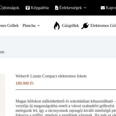
Újdonságok
Képgaléria
Érdekességek
Kapcs
nes Grillek
Plancha
Gázgrillek
Elektromos Gri
ete
Weber® Lumin Compact elektromos fekete
189.990
Ft
Magas hőfokon működtethető és sokoldalúan kihasználható –
verziója új magasságokba emeli a városi szabadtéri grillezést.
melegszik fel, így a rácsnyomok rajongói kiváló minőségű pirít
fokozza a grillízt, amelyre a vendégek vágynak. Ha már az e