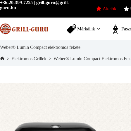
Skip
+36-20-399-7255 | grill-guru@grill-
to
guru.hu
Akciók
content
Márkáink
Fasze
Weber® Lumin Compact elektromos fekete
Elektromos Grillek
Weber® Lumin Compact Elektromos Fek
Home