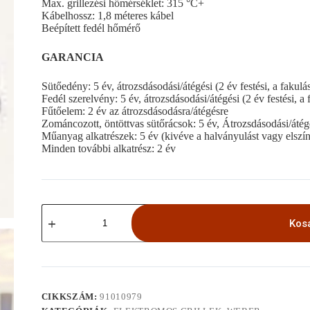
Max. grillezési hőmérséklet: 315 °C+
Kábelhossz: 1,8 méteres kábel
Beépített fedél hőmérő
GARANCIA
Sütőedény: 5 év, átrozsdásodási/átégési (2 év festési, a fakulá
Fedél szerelvény: 5 év, átrozsdásodási/átégési (2 év festési, a
Fűtőelem: 2 év az átrozsdásodásra/átégésre
Zománcozott, öntöttvas sütőrácsok: 5 év, Átrozsdásodási/átég
Műanyag alkatrészek: 5 év (kivéve a halványulást vagy elszí
Minden további alkatrész: 2 év
Weber®
Lumin
Kos
Compact
elektromos
fekete
mennyiség
CIKKSZÁM:
91010979