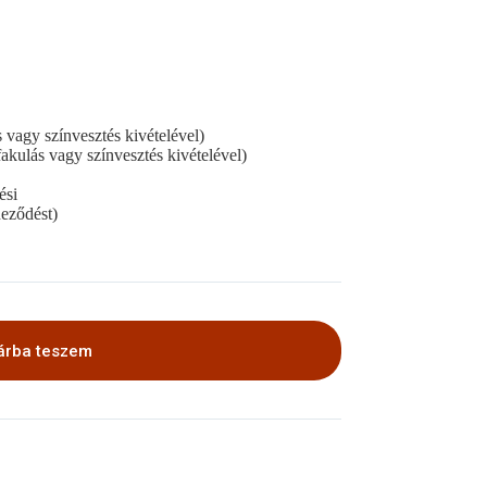
s vagy színvesztés kivételével)
 fakulás vagy színvesztés kivételével)
ési
neződést)
árba teszem