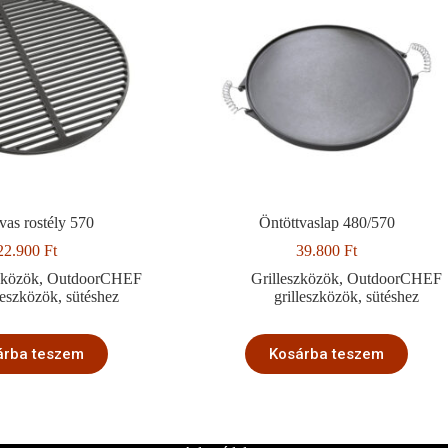
vas rostély 570
Öntöttvaslap 480/570
22.900
Ft
39.800
Ft
zközök
,
OutdoorCHEF
Grilleszközök
,
OutdoorCHEF
lleszközök
,
sütéshez
grilleszközök
,
sütéshez
árba teszem
Kosárba teszem