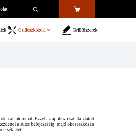
olat
Shopping
cart
llek
Grilleszközök
Grillfűszerek
minden alkalommal. Ezzel az apphoz csatlakoztatott
ezdettől a sütés befejezéséig, majd okoseszközén
őmérsékletet.