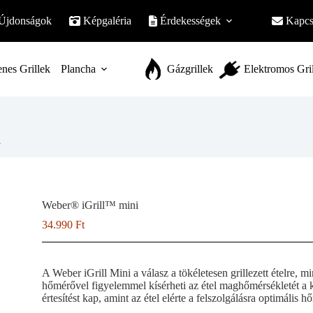
Újdonságok
Képgaléria
Érdekességek
Kapcs
nes Grillek
Plancha
Gázgrillek
Elektromos Gri
i
Weber® iGrill™ mini
34.990
Ft
A Weber iGrill Mini a válasz a tökéletesen grillezett ételre, 
hőmérővel figyelemmel kísérheti az étel maghőmérsékletét a k
értesítést kap, amint az étel elérte a felszolgálásra optimális h