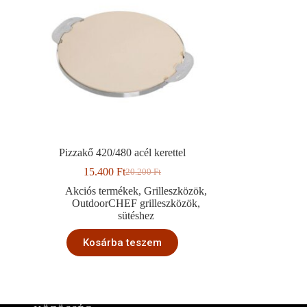
Pizzakő 420/480 acél kerettel
15.400
Ft
20.200
Ft
Original
Current
price
price
Akciós termékek
,
Grilleszközök
,
was:
is:
OutdoorCHEF grilleszközök
,
20.200 Ft.
15.400 Ft.
sütéshez
Kosárba teszem