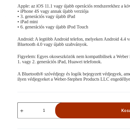
Apple: az iOS 11.1 vagy újabb operációs rendszerekhez a kö
• iPhone 4S vagy annak újabb verziója
• 3. generációs vagy újabb iPad
• iPad mini
• 6. generációs vagy újabb iPod Touch
Android: A legtöbb Android telefon, melyeken Android 4.4 vag
Bluetooth 4.0 vagy újabb szabványok.
Figyelem: Egyes okoseszközök nem kompatibilisek a Weber iG
1. vagy 2. generációs iPad, Huawei telefonok.
A Bluetooth®️ szóvédjegy és logók bejegyzett védjegyek, ame
ilyen védjegyeket a Weber-Stephen Products LLC engedéllyel
Weber®
iGrill™
Kos
mini
mennyiség