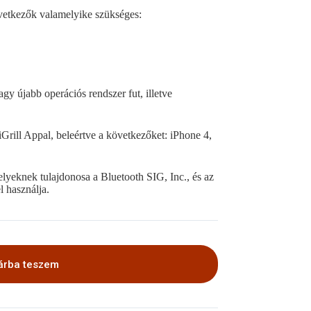
vetkezők valamelyike szükséges:
y újabb operációs rendszer fut, illetve
rill Appal, beleértve a következőket: iPhone 4,
lyeknek tulajdonosa a Bluetooth SIG, Inc., és az
 használja.
árba teszem