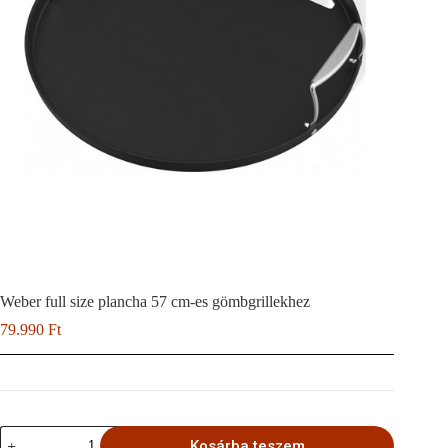
Weber full size plancha 57 cm-es gömbgrillekhez
79.990
Ft
Weber
Kosárba teszem