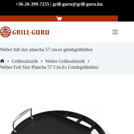
Skip
+36-20-399-7255 | grill-guru@grill-guru.hu
to
content
Shopping
cart
Weber full size plancha 57 cm-es gömbgrillekhez
Grilleszközök
Weber Grilleszközök
Home
Weber Full Size Plancha 57 Cm-Es Gömbgrillekhez