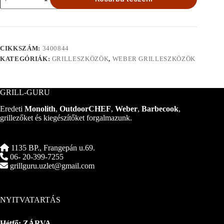
full
size
plancha
57
cm-
es
CIKKSZÁM:
3400844
gömbgrillekhez
KATEGÓRIÁK:
GRILLESZKÖZÖK
,
WEBER GRILLESZKÖZÖK
mennyiség
GRILL-GURU
Eredeti
Monolith
,
OutdoorCHEF
,
Weber
,
Barbecook
,
grillezőket és kiegészítőket forgalmazunk.
1135 BP., Frangepán u.69.
06- 20-399-7255
grillguru.uzlet@gmail.com
NYITVATARTÁS
Hétfő: ZÁRVA