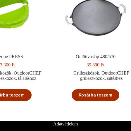
zone PRESS
Öntöttvaslap 480/570
3.300
Ft
39.800
Ft
zközök
,
OutdoorCHEF
Grilleszközök
,
OutdoorCHEF
leszközök
,
tálaláshoz
grilleszközök
,
sütéshez
árba teszem
Kosárba teszem
Adatvédelem