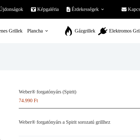
Újdonságok
Képgaléria
Érdekességek
Kapcs
nes Grillek
Plancha
Gázgrillek
Elektromos Gri
Weber® forgatónyárs (Spirit)
74.990
Ft
Weber® forgatónyárs a Spirit sorozatú grillhez