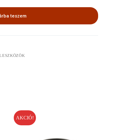
árba teszem
LLESZKÖZÖK
AKCIÓ!