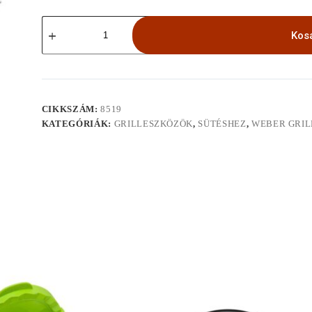
Weber®
forgatónyárs
Kos
(Spirit)
mennyiség
CIKKSZÁM:
8519
KATEGÓRIÁK:
GRILLESZKÖZÖK
,
SÜTÉSHEZ
,
WEBER GRI