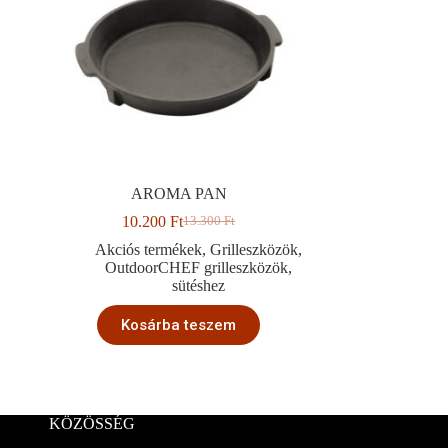
AROMA PAN
10.200
Ft
13.300
Ft
Original
Current
price
price
Akciós termékek
,
Grilleszközök
,
was:
is:
OutdoorCHEF grilleszközök
,
13.300 Ft.
10.200 Ft.
sütéshez
Kosárba teszem
KÖZÖSSÉG