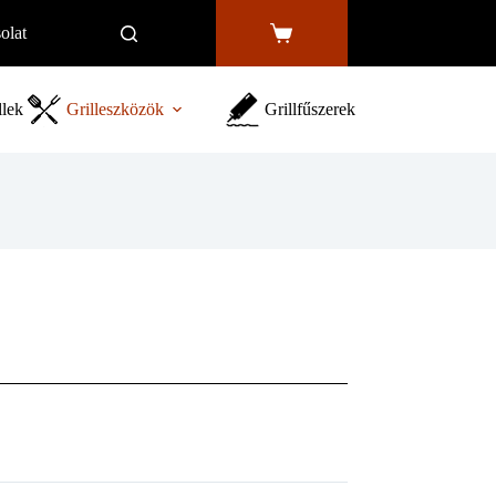
olat
Shopping
cart
llek
Grilleszközök
Grillfűszerek