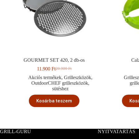
GOURMET SET 420, 2 db-os
Cal
11.900
Ft
20.900
Ft
Original
Current
price
price
Akciós termékek
,
Grilleszközök
,
Grilles
was:
is:
OutdoorCHEF grilleszközök
,
gril
20.900 Ft.
11.900 Ft.
sütéshez
Kosárba teszem
Kos
GRILL-GURU
NYITVATARTÁS