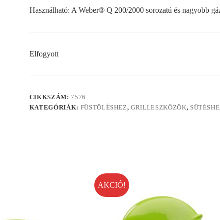
Használható: A Weber® Q 200/2000 sorozatú és nagyobb gáz
Elfogyott
CIKKSZÁM:
7576
KATEGÓRIÁK:
FÜSTÖLÉSHEZ
,
GRILLESZKÖZÖK
,
SÜTÉSHE
AKCIÓ!