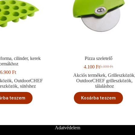
forma, cilinder, kerek
Pizza szeletelő
formákhoz
4.100
Ft
5.300
Ft
Original
Current
6.900
Ft
price
price
Akciós termékek
,
Grilleszközök
was:
is:
zközök
,
OutdoorCHEF
OutdoorCHEF grilleszközök
,
5.300 Ft.
4.100 Ft.
lleszközök
,
sütéshez
tálaláshoz
árba teszem
Kosárba teszem
Adatvédelem