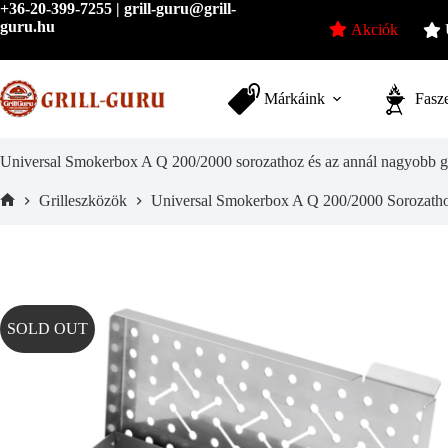
Skip
+36-20-399-7255 | grill-guru@grill-
to
guru.hu
Akciók
content
Márkáink
Fasze
Universal Smokerbox A Q 200/2000 sorozathoz és az annál nagyobb gi
Grilleszközök
Universal Smokerbox A Q 200/2000 Sorozath
Home
SOLD OUT