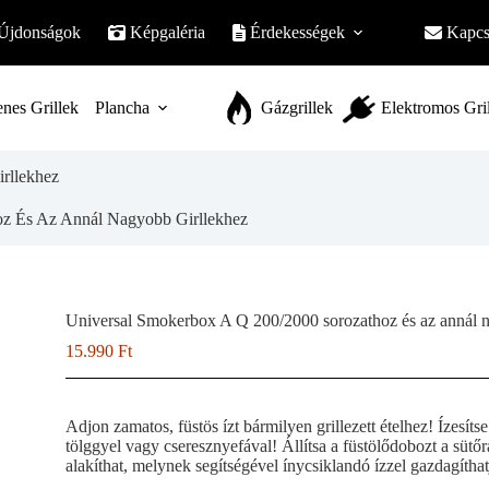
Újdonságok
Képgaléria
Érdekességek
Kapcs
nes Grillek
Plancha
Gázgrillek
Elektromos Gri
rllekhez
oz És Az Annál Nagyobb Girllekhez
Universal Smokerbox A Q 200/2000 sorozathoz és az annál n
15.990
Ft
Adjon zamatos, füstös ízt bármilyen grillezett ételhez! Ízesítse
tölggyel vagy cseresznyefával! Állítsa a füstölődobozt a sütőrá
alakíthat, melynek segítségével ínycsiklandó ízzel gazdagíthat