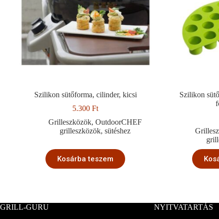
Szilikon sütőforma, cilinder, kicsi
Szilikon sütő
5.300
Ft
Grilleszközök
,
OutdoorCHEF
grilleszközök
,
sütéshez
Grilles
gri
Kosárba teszem
Kos
GRILL-GURU
NYITVATARTÁS