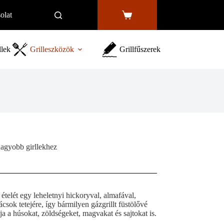
olat
Shopping
cart
llek
Grilleszközök
Grillfűszerek
agyobb girllekhez
 ételét egy leheletnyi hickoryval, almafával,
csok tetejére, így bármilyen gázgrillt füstölővé
ja a húsokat, zöldségeket, magvakat és sajtokat is.