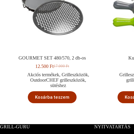
GOURMET SET 480/570, 2 db-os
Ku
12.500
Ft
17.000
Ft
Original
Current
price
price
Akciós termékek
,
Grilleszközök
,
Grilles
was:
is:
OutdoorCHEF grilleszközök
,
gri
17.000 Ft.
12.500 Ft.
sütéshez
Kosárba teszem
Kos
GRILL-GURU
NYITVATARTÁS