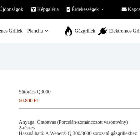
Újdonságok
Képgaléria
Érdekességek
Kapcs
nes Grillek
Plancha
Gázgrillek
Elektromos Gri
Sütőrács Q3000
60.800
Ft
Anyaga: Öntöttvas (Porcelán-zománcozott vasöntvény)
2-részes
Használható: A Weber® Q 300/3000 sorozatú gázgrillekhez