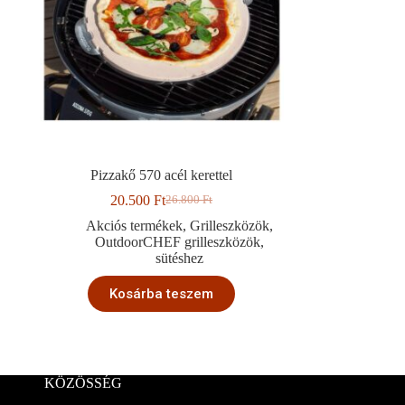
Pizzakő 570 acél kerettel
20.500
Ft
26.800
Ft
Original
Current
price
price
Akciós termékek
,
Grilleszközök
,
was:
is:
OutdoorCHEF grilleszközök
,
26.800 Ft.
20.500 Ft.
sütéshez
Kosárba teszem
KÖZÖSSÉG