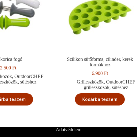
korica fogó
Szilikon sütőforma, cilinder, kerek
formákhoz
2.500
Ft
6.900
Ft
zközök
,
OutdoorCHEF
lleszközök
,
sütéshez
Grilleszközök
,
OutdoorCHEF
grilleszközök
,
sütéshez
árba teszem
Kosárba teszem
Adatvédelem