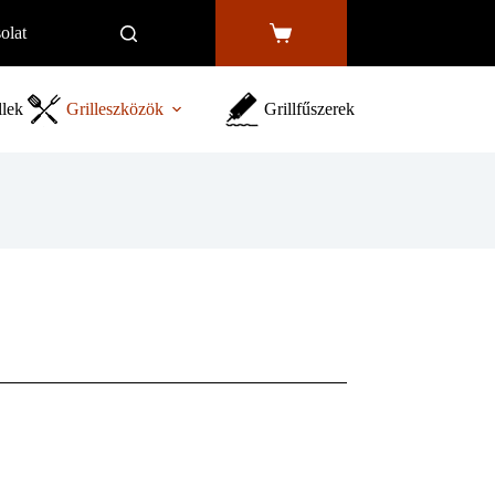
olat
Shopping
cart
llek
Grilleszközök
Grillfűszerek