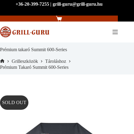
Skip
+36-20-399-7255 | grill-guru@grill-guru.hu
to
content
Shopping
cart
Prémium takaró Summit 600-Series
Grilleszközök
Tároláshoz
Home
Prémium Takaró Summit 600-Series
SOLD OUT