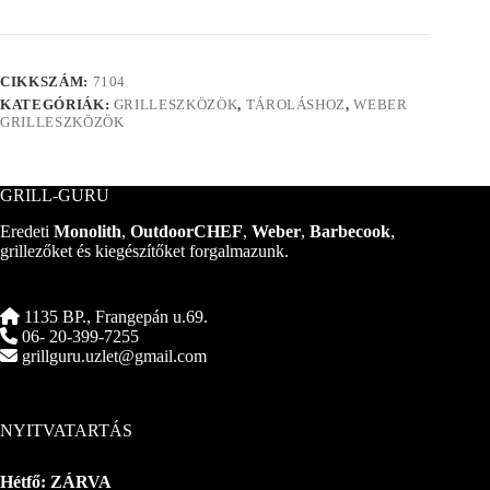
CIKKSZÁM:
7104
KATEGÓRIÁK:
GRILLESZKÖZÖK
,
TÁROLÁSHOZ
,
WEBER
GRILLESZKÖZÖK
GRILL-GURU
Eredeti
Monolith
,
OutdoorCHEF
,
Weber
,
Barbecook
,
grillezőket és kiegészítőket forgalmazunk.
1135 BP., Frangepán u.69.
06- 20-399-7255
grillguru.uzlet@gmail.com
NYITVATARTÁS
Hétfő: ZÁRVA