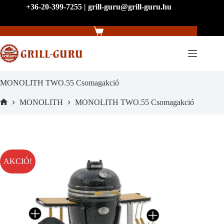
Skip
+36-20-399-7255 | grill-guru@grill-guru.hu
to
content
Shopping
cart
MONOLITH TWO.55 Csomagakció
MONOLITH
MONOLITH TWO.55 Csomagakció
Home
AKCIÓ!