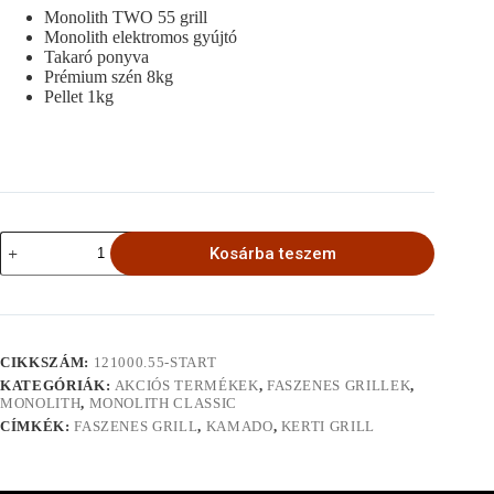
Monolith TWO 55 grill
Monolith elektromos gyújtó
Takaró ponyva
Prémium szén 8kg
Pellet 1kg
MONOLITH
Kosárba teszem
TWO.55
Csomagakció
mennyiség
CIKKSZÁM:
121000.55-START
KATEGÓRIÁK:
AKCIÓS TERMÉKEK
,
FASZENES GRILLEK
,
MONOLITH
,
MONOLITH CLASSIC
CÍMKÉK:
FASZENES GRILL
,
KAMADO
,
KERTI GRILL