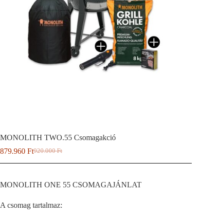
MONOLITH TWO.55 Csomagakció
879.960
Ft
920.000
Ft
Original
Current
price
price
was:
is:
920.000 Ft.
879.960 Ft.
MONOLITH ONE 55 CSOMAGAJÁNLAT
A csomag tartalmaz: