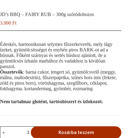
JD’s BBQ – FAIRY RUB – 300g szóródobozos
3.990
Ft
Édeskés, harmonikusan selymes fűszerkeverék, mely lágy
ízeket, gyümölcsösséget és enyhén piros BARK-ot ad a
húsnak. Főként szárnyas és sertés húshoz ajánlott, de a
gyümölcsös ízhatás marhához és vadakhoz is kiválóan
passzol.
Összetevők
: barna cukor, tengeri só, gyümölcsvelő (meggy,
málna, maltodextrin), fűszerpaprika, színes bors mix (fekete,
zöld és piros bors), vöröshagyma, szegfűbors, céklapor,
fokhagyma, koriandermag, gyömbér, rozmaring
Nem tartalmaz glutént, tartósítószert és ízfokozót.
JD's
Kosárba teszem
BBQ