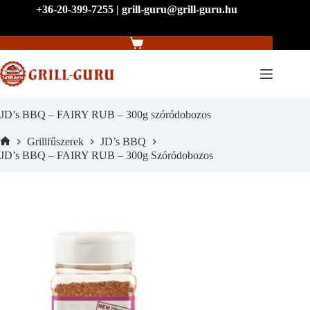
Skip
+36-20-399-7255 | grill-guru@grill-guru.hu
to
content
Shopping
cart
JD’s BBQ – FAIRY RUB – 300g szóródobozos
Grillfűszerek
JD’s BBQ
Home
JD’s BBQ – FAIRY RUB – 300g Szóródobozos