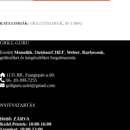
-
FAIRY
RUB
-
300g
KATEGÓRIÁK:
GRILLFŰSZEREK
,
JD’S BBQ
szóródobozos
mennyiség
GRILL-GURU
Eredeti
Monolith
,
OutdoorCHEF
,
Weber
,
Barbecook
,
grillezőket és kiegészítőket forgalmazunk.
1135 BP., Frangepán u.69.
06- 20-399-7255
grillguru.uzlet@gmail.com
NYITVATARTÁS
Hétfő: ZÁRVA
Kedd-Péntek: 10:00-16:00
Szombat: 10:00-13:00