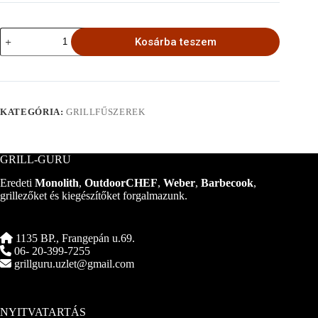
Don
Kosárba teszem
Marco's
Zsálya
Növényi
Granulátum
mennyiség
KATEGÓRIA:
GRILLFŰSZEREK
GRILL-GURU
Eredeti
Monolith
,
OutdoorCHEF
,
Weber
,
Barbecook
,
grillezőket és kiegészítőket forgalmazunk.
1135 BP., Frangepán u.69.
06- 20-399-7255
grillguru.uzlet@gmail.com
NYITVATARTÁS