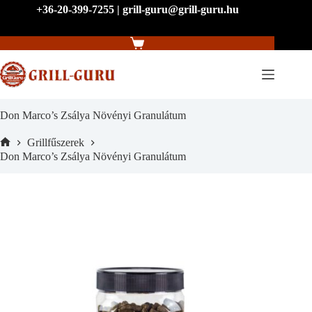
Skip
+36-20-399-7255 | grill-guru@grill-guru.hu
to
content
Shopping
cart
Don Marco’s Zsálya Növényi Granulátum
Grillfűszerek
Home
Don Marco’s Zsálya Növényi Granulátum