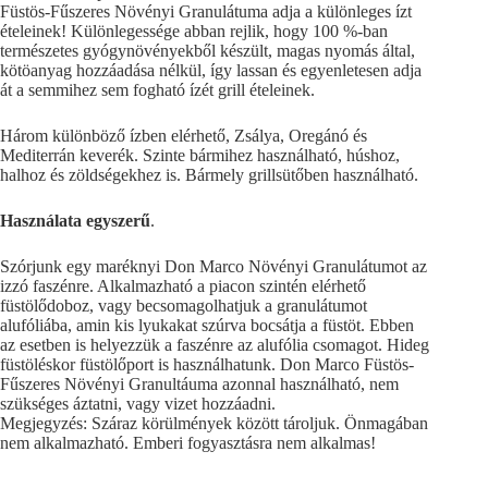
Füstös-Fűszeres Növényi Granulátuma adja a különleges ízt
ételeinek! Különlegessége abban rejlik, hogy 100 %-ban
természetes gyógynövényekből készült, magas nyomás által,
kötöanyag hozzáadása nélkül, így lassan és egyenletesen adja
át a semmihez sem fogható ízét grill ételeinek.
Három különböző ízben elérhető, Zsálya, Oregánó és
Mediterrán keverék. Szinte bármihez használható, húshoz,
halhoz és zöldségekhez is. Bármely grillsütőben használható.
Használata egyszerű
.
Szórjunk egy maréknyi Don Marco Növényi Granulátumot az
izzó faszénre. Alkalmazható a piacon szintén elérhető
füstölődoboz, vagy becsomagolhatjuk a granulátumot
alufóliába, amin kis lyukakat szúrva bocsátja a füstöt. Ebben
az esetben is helyezzük a faszénre az alufólia csomagot. Hideg
füstöléskor füstölőport is használhatunk. Don Marco Füstös-
Fűszeres Növényi Granultáuma azonnal használható, nem
szükséges áztatni, vagy vizet hozzáadni.
Megjegyzés: Száraz körülmények között tároljuk. Önmagában
nem alkalmazható. Emberi fogyasztásra nem alkalmas!