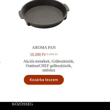
AROMA PAN
10.200
Ft
13.300
Ft
Original
Current
price
price
,
Akciós termékek
,
Grilleszközök
,
was:
is:
OutdoorCHEF grilleszközök
,
13.300 Ft.
10.200 Ft.
sütéshez
Kosárba teszem
KÖZÖSSÉG