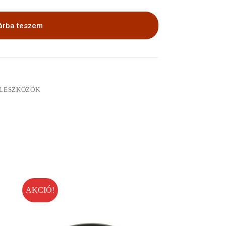
árba teszem
LLESZKÖZÖK
AKCIÓ!