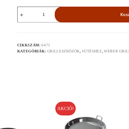
Hal
és
Kos
zöldségtartó
mennyiség
CIKKSZÁM:
6471
KATEGÓRIÁK:
GRILLESZKÖZÖK
,
SÜTÉSHEZ
,
WEBER GRI
AKCIÓ!