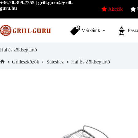
Skip
+36-20-399-7255 | grill-guru@grill-
to
guru.hu
Akciók
content
Márkáink
Fasze
Hal és zöldségtartó
Grilleszközök
Sütéshez
Hal És Zöldségtartó
Home