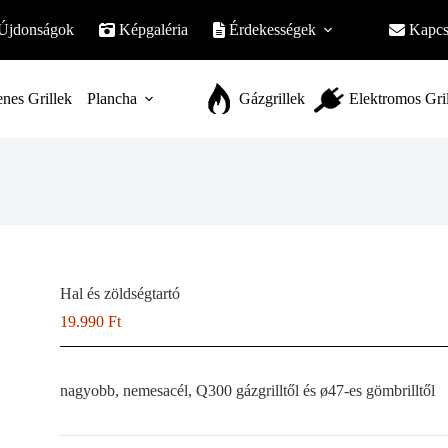
Újdonságok
Képgaléria
Érdekességek
Kapcs
nes Grillek
Plancha
Gázgrillek
Elektromos Gri
Hal és zöldségtartó
19.990
Ft
nagyobb, nemesacél, Q300 gázgrilltől és ø47-es gömbrilltől