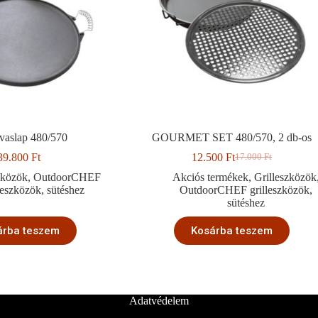
vaslap 480/570
GOURMET SET 480/570, 2 db-os
39.800
Ft
12.500
Ft
17.000
Ft
Original
Current
price
price
zközök
,
OutdoorCHEF
Akciós termékek
,
Grilleszközök
was:
is:
lleszközök
,
sütéshez
OutdoorCHEF grilleszközök
,
17.000 Ft.
12.500 Ft.
sütéshez
árba teszem
Kosárba teszem
Adatvédelem