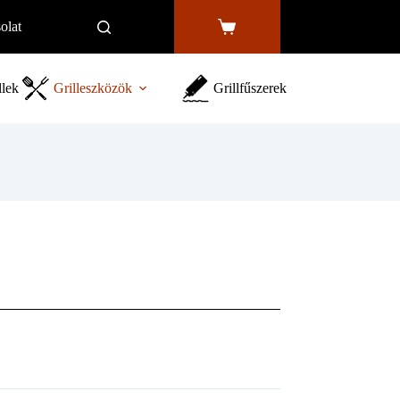
olat
Shopping
cart
llek
Grilleszközök
Grillfűszerek