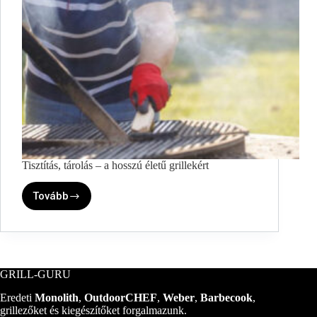
Tisztítás, tárolás – a hosszú életű grillekért
Tovább
Tisztítás,
tárolás
–
a
hosszú
életű
GRILL-GURU
grillekért
Eredeti
Monolith
,
OutdoorCHEF
,
Weber
,
Barbecook
,
grillezőket és kiegészítőket forgalmazunk.