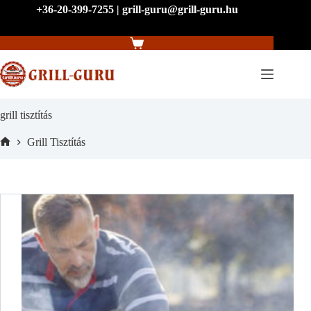
Skip
+36-20-399-7255 | grill-guru@grill-guru.hu
to
content
Shopping
cart
grill tisztítás
Grill Tisztítás
Home