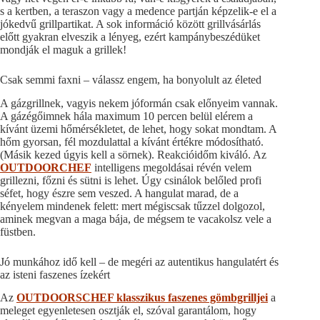
s a kertben, a teraszon vagy a medence partján képzelik-e el a
jókedvű grillpartikat. A sok információ között grillvásárlás
előtt gyakran elveszik a lényeg, ezért kampánybeszédüket
mondják el maguk a grillek!
Csak semmi faxni – válassz engem, ha bonyolult az életed
A gázgrillnek, vagyis nekem jóformán csak előnyeim vannak.
A gázégőimnek hála maximum 10 percen belül elérem a
kívánt üzemi hőmérsékletet, de lehet, hogy sokat mondtam. A
hőm gyorsan, fél mozdulattal a kívánt értékre módosítható.
(Másik kezed úgyis kell a sörnek). Reakcióidőm kiváló. Az
OUTDOORCHEF
intelligens megoldásai révén velem
grillezni, főzni és sütni is lehet. Úgy csinálok belőled profi
séfet, hogy észre sem veszed. A hangulat marad, de a
kényelem mindenek felett: mert mégiscsak tűzzel dolgozol,
aminek megvan a maga bája, de mégsem te vacakolsz vele a
füstben.
Jó munkához idő kell – de megéri az autentikus hangulatért és
az isteni faszenes ízekért
Az
OUTDOORSCHEF klasszikus faszenes gömbgrilljei
a
meleget egyenletesen osztják el, szóval garantálom, hogy