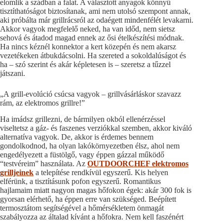
elomlik a szádban a falat. A választott anyagok könnyű
tisztíthatóságot biztosítanak, ami nem utolsó szempont annak,
aki próbálta már grillrácsról az odaégett mindenfélét levakarni.
Akkor vagyok megfelelő neked, ha van időd, nem sietsz
sehová és átadod magad ennek az ősi ételkészítési módnak.
Ha nincs kéznél konnektor a kert közepén és nem akarsz
vezetékeken átbukdácsolni. Ha szereted a sokoldalúságot és
ha – szó szerint és akár képletesen is – szeretsz a tűzzel
játszani.
„A grill-evolúció csúcsa vagyok – grillvásárláskor szavazz
rám, az elektromos grillre!”
Ha imádsz grillezni, de bármilyen okból ellenérzéssel
viseltetsz a gáz- és faszenes verziókkal szemben, akkor kiváló
alternatíva vagyok. De, akkor is érdemes bennem
gondolkodnod, ha olyan lakókörnyezetben élsz, ahol nem
engedélyezett a füstölgő, vagy éppen gázzal működő
“testvéreim” használata. Az
OUTDOORCHEF elektromos
grilljeinek
a telepítése rendkívül egyszerű. Kis helyen
elférünk, a tisztításunk pofon egyszerű. Romantikus
hajlamaim miatt nagyon magas hőfokon égek: akár 300 fok is
gyorsan elérhető, ha éppen erre van szükséged. Beépített
termosztátom segítségével a hőmérsékletem önmagát
szabályozza az általad kívánt a hőfokra. Nem kell faszénért