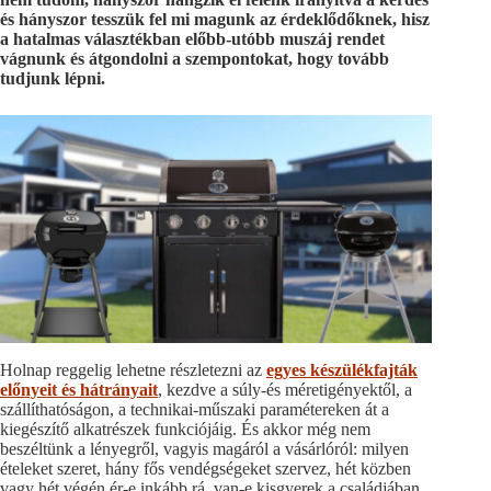
és hányszor tesszük fel mi magunk az érdeklődőknek, hisz
a hatalmas választékban előbb-utóbb muszáj rendet
vágnunk és átgondolni a szempontokat, hogy tovább
tudjunk lépni.
Holnap reggelig lehetne részletezni az
egyes készülékfajták
előnyeit és hátrányait
, kezdve a súly-és méretigényektől, a
szállíthatóságon, a technikai-műszaki paramétereken át a
kiegészítő alkatrészek funkciójáig. És akkor még nem
beszéltünk a lényegről, vagyis magáról a vásárlóról: milyen
ételeket szeret, hány fős vendégségeket szervez, hét közben
vagy hét végén ér-e inkább rá, van-e kisgyerek a családjában,