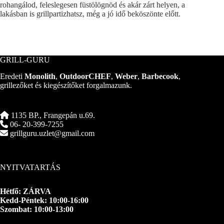
rohangálod, feleslegesen füstölögnöd és akár zárt helyen, a
lakásban is grillpartizhatsz, még a jó idő beköszönte előtt.
GRILL-GURU
Eredeti
Monolith
,
OutdoorCHEF
,
Weber
,
Barbecook
,
grillezőket és kiegészítőket forgalmazunk.
1135 BP., Frangepán u.69.
06- 20-399-7255
grillguru.uzlet@gmail.com
NYITVATARTÁS
Hétfő: ZÁRVA
Kedd-Péntek: 10:00-16:00
Szombat: 10:00-13:00