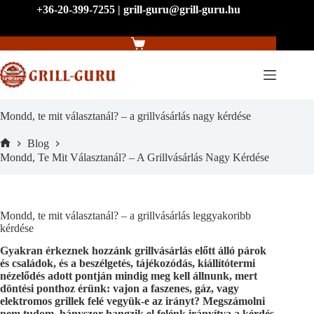
Skip
+36-20-399-7255 | grill-guru@grill-guru.hu
to
content
Shopping
cart
Mondd, te mit választanál? – a grillvásárlás nagy kérdése
Blog
Home
Mondd, Te Mit Választanál? – A Grillvásárlás Nagy Kérdése
Mondd, te mit választanál? – a grillvásárlás leggyakoribb
kérdése
Gyakran érkeznek hozzánk grillvásárlás előtt álló párok
és családok, és a beszélgetés, tájékozódás, kiállítótermi
nézelődés adott pontján mindig meg kell állnunk, mert
döntési ponthoz érünk: vajon a faszenes, gáz, vagy
elektromos grillek felé vegyük-e az irányt? Megszámolni
nem tudom, hányszor hangzik el felénk irányítva a kérdés