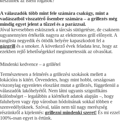
készülnek az isteni fogások?
A válaszadók több mint fele számára csakúgy, mint a
vadászatból visszatérő ősember számára – a grillezés még
mindig egyet jelent a tűzzel és a parázzsal.
Jóval kevesebben esküsznek a tárcsás sütögetésre, de csaknem
ugyanennyien értékelik nagyra az elektromos grill előnyeit. A
ranglista negyedik és ötödik helyére kapaszkodott fel a
gázgrill
és a smoker. A következő évek feladata lesz, hogy az
ezekben rejlő lehetőségekkel megismertessük az olvasókat.
Mindenki kedvence – a grillétel
Természetesen a felmérés a grillezési szokások mellett a
lokációra is kitért. Örvendetes, hogy mint hobbi, országosan
viszonylag egyenletes eloszlást mutat a grillezés, függetlenül a
válaszadók lakóhelyétől. Nem látni ugyanis szignifikáns
különbséget – legalábbis a kiértékelt adatok alapján –, hogy
faluhelyen vagy épp városban hódolnának sokkal többen e
szenvedélyüknek. Szóval, talán nem túl nagy merészség
részünkről a kijelentés:
grillezni mindenki szeret!
És mi ezzel
100%-osan egyet is értünk.