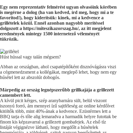
Egy nem reprezentatív felmérést ugyan olvasóink körében
is megérne a dolog (ha van kedved, írd meg, hogy mi a te
favoritod!), hogy kiderítsük: kinek, mi a kedvence a
grillételek közül. Ennél azonban nagyobb merítéssel
dolgozott a https://miteszikazorszag.hu/, az itt megjelent
eredmények mintegy 1500 internetező véleményét
tükrözik.
Húst hússal vagy talán mégsem?
Abban az országban, ahol csapatépítőként disznóvágásra viszi
a cégmenedzsment a kollégákat, meglepő lehet, hogy nem egy
húsétel lett az abszolút dobogós.
Márpedig az ország legnépszerűbb grillkajája a grillezett
camembert lett.
A kívül picit kérges, szép aranybarnára sült, belül viszont
iszonyú forró, ám mennyei ízű sajtféleség az online kérdőívet
kitöltők több, mint 40%-ának a kedvence. Ezüstérmes lett a
BBQ tarja és tőle alig lemaradva a harmadik helyre futottak be
finom kis képzavarral a grillezett gombafejek. Az első tíz
listáját végignézve látható, hogy megdőlt a húsételek
hegemóniája, a zöldségek, sajtok nagyon beerősítettek az