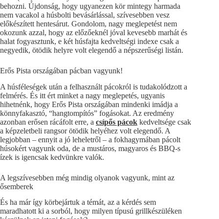
behozni. Újdonság, hogy ugyanezen kör mintegy harmada
nem vacakol a húsbolti bevásárlással, szívesebben vesz
előkészített hentesárut. Gondolom, nagy meglepetést nem
okozunk azzal, hogy az előzőeknél jóval kevesebb marhát és
halat fogyasztunk, e két húsfajta kedveltségi indexe csak a
negyedik, ötödik helyre volt elegendő a népszerűségi listán.
Erős Pista országában pácban vagyunk!
A húsféleségek után a felhasznált pácokról is tudakolódzott a
felmérés. És itt ért minket a nagy meglepetés, ugyanis
hihetnénk, hogy Erős Pista országában mindenki imádja a
könnyfakasztó, “hangtompítós” fogásokat. Az eredmény
azonban erősen rácáfolt erre, a
csípős pácok
kedveltsége csak
a képzeletbeli rangsor ötödik helyéhez volt elegendő. A
legjobban – ennyit a jó leheletről – a fokhagymában pácolt
húsokért vagyunk oda, de a mustáros, magyaros és BBQ-s
ízek is igencsak kedvünkre valók.
A legszívesebben még mindig olyanok vagyunk, mint az
ősemberek
És ha már így körbejártuk a témát, az a kérdés sem
maradhatott ki a sorból, hogy milyen típusú grillkészüléken