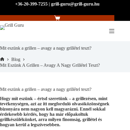
Skip
+36-20-399-7255 | grill-guru@grill-guru.hu
to
content
Shopping
cart
Mit eszünk a grillen – avagy a nagy grillétel teszt?
Blog
Home
Mit Eszünk A Grillen – Avagy A Nagy Grillétel Teszt?
Mit eszünk a grillen – avagy a nagy grillétel teszt?
Hogy mit eszünk – értsd szeretünk – a grillezésen, mint
tevékenységen, azt az itt megforduló olvasóközönségnek
bizonyára nem nagyon kell magyarázni. Ennél sokkal
érdekesebb kérdés, hogy ha már előpakoltuk
grillkészülékünket, arra milyen finomság, grillétel és
hogyan kerül a legszívesebben.