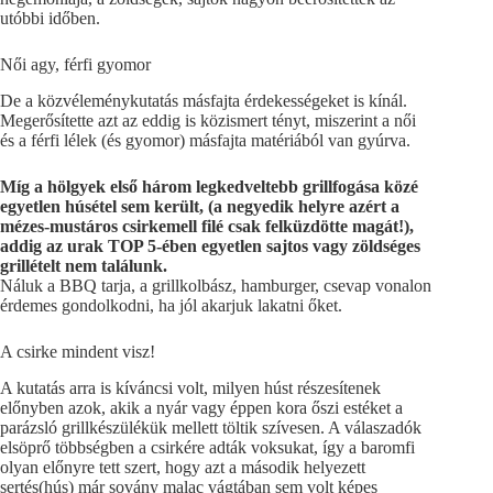
utóbbi időben.
Női agy, férfi gyomor
De a közvéleménykutatás másfajta érdekességeket is kínál.
Megerősítette azt az eddig is közismert tényt, miszerint a női
és a férfi lélek (és gyomor) másfajta matériából van gyúrva.
Míg a hölgyek első három legkedveltebb grillfogása közé
egyetlen húsétel sem került, (a negyedik helyre azért a
mézes-mustáros csirkemell filé csak felküzdötte magát!),
addig az urak TOP 5-ében egyetlen sajtos vagy zöldséges
grillételt nem találunk.
Náluk a BBQ tarja, a grillkolbász, hamburger, csevap vonalon
érdemes gondolkodni, ha jól akarjuk lakatni őket.
A csirke mindent visz!
A kutatás arra is kíváncsi volt, milyen húst részesítenek
előnyben azok, akik a nyár vagy éppen kora őszi estéket a
parázsló grillkészülékük mellett töltik szívesen. A válaszadók
elsöprő többségben a csirkére adták voksukat, így a baromfi
olyan előnyre tett szert, hogy azt a második helyezett
sertés(hús) már sovány malac vágtában sem volt képes