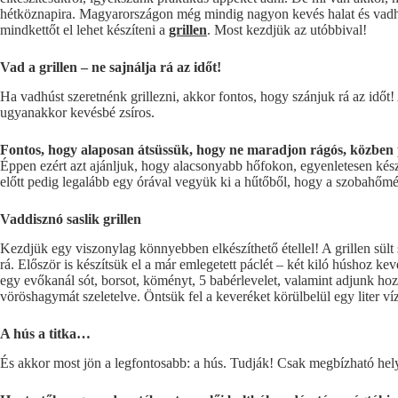
hétköznapira. Magyarországon még mindig nagyon kevés halat és vadhú
mindkettőt el lehet készíteni a
grillen
. Most kezdjük az utóbbival!
Vad a grillen – ne sajnálja rá az időt!
Ha vadhúst szeretnénk grillezni, akkor fontos, hogy szánjuk rá az időt!
ugyanakkor kevésbé zsíros.
Fontos, hogy alaposan átsüssük, hogy ne maradjon rágós, közben p
Éppen ezért azt ajánljuk, hogy alacsonyabb hőfokon, egyenletesen kés
előtt pedig legalább egy órával vegyük ki a hűtőből, hogy a szobahőmér
Vaddisznó saslik grillen
Kezdjük egy viszonylag könnyebben elkészíthető étellel! A grillen sül
rá. Először is készítsük el a már emlegetett páclét – két kiló húshoz k
egy evőkanál sót, borsot, köményt, 5 babérlevelet, valamint adjunk ho
vöröshagymát szeletelve. Öntsük fel a keveréket körülbelül egy liter ví
A hús a titka…
És akkor most jön a legfontosabb: a hús. Tudják! Csak megbízható hel