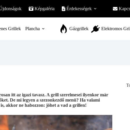
Újdonságok
Képgaléria
Érdekességek
Kapcs
nes Grillek
Plancha
Gázgrillek
Elektromos Gri
T
an itt az igazi tavasz. A grill szerelmesei ilyenkor már
ütőket. De mi legyen a szezonkezdő menü? Ha valami
a is, akkor ne habozzon: jöhet a vad a grillen!