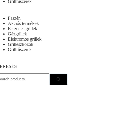
Grillfűszerek
Faszén
Akciós termékek
Faszenes grillek
Gázgrillek
Elektromos grillek
Grilleszközök
Grillfűszerek
ERESÉS
earch
r: