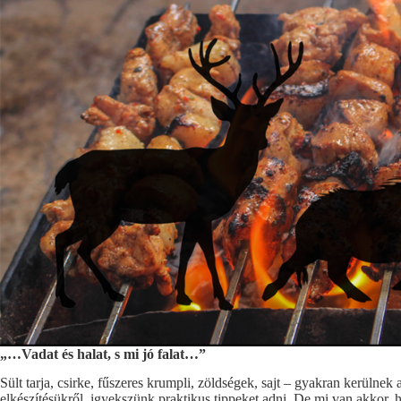
„…Vadat és halat, s mi jó falat…”
Sült tarja, csirke, fűszeres krumpli, zöldségek, sajt – gyakran kerülnek 
elkészítésükről, igyekszünk praktikus tippeket adni. De mi van akkor