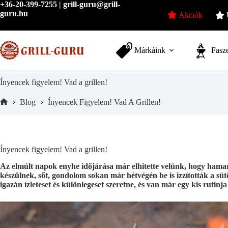
Skip
+36-20-399-7255 | grill-guru@grill-
to
guru.hu
Akciók
content
Márkáink
Fasze
Ínyencek figyelem! Vad a grillen!
Blog
Ínyencek Figyelem! Vad A Grillen!
Home
Ínyencek figyelem! Vad a grillen!
Az elmúlt napok enyhe időjárása már elhitette velünk, hogy hamaros
készülnek, sőt, gondolom sokan már hétvégén be is izzították a s
igazán ízleteset és különlegeset szeretne, és van már egy kis rutinj