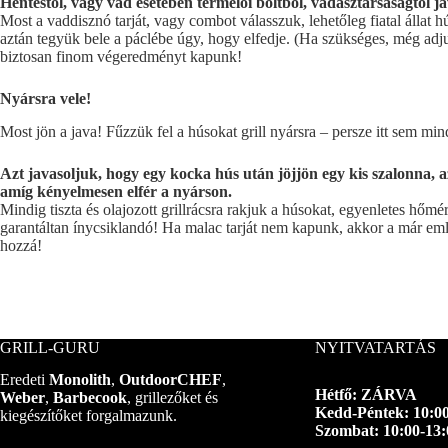
Hentestől, vagy vad esetében termelői boltból, vadásztársaságtól ja
Most a vaddisznó tarját, vagy combot válasszuk, lehetőleg fiatal állat 
aztán tegyük bele a páclébe úgy, hogy elfedje. (Ha szükséges, még adjun
biztosan finom végeredményt kapunk!
Nyársra vele!
Most jön a java! Fűzzük fel a húsokat grill nyársra – persze itt sem m
Azt javasoljuk, hogy egy kocka hús után jöjjön egy kis szalonna, 
amíg kényelmesen elfér a nyárson.
Mindig tiszta és olajozott grillrácsra rakjuk a húsokat, egyenletes hőm
garantáltan ínycsiklandó! Ha malac tarját nem kapunk, akkor a már említ
hozzá!
GRILL-GURU
NYITVATARTÁS
Eredeti
Monolith
,
OutdoorCHEF
,
Hétfő: ZÁRVA
Weber
,
Barbecook
, grillezőket és
Kedd-Péntek: 10:00
kiegészítőket forgalmazunk.
Szombat: 10:00-13: