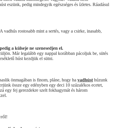
st eszünk, pedig mindegyik egészséges és ízletes. Ráadásul
 A vadhús rostosabb mint a sertés, vagy a csirke, inasabb,
edig a külseje ne szenesedjen el.
züljön. Már legalább egy nappal korábban pácoljuk be, sütés
sékletű húst kezdjük el sütni.
t saslik önmagában is finom, pláne, hogy ha
vadhúst
húzunk
everjünk össze egy edényben egy deci 10 százalékos ecetet,
zzá egy fej gerezdekre szelt fokhagymát és három
zzel.
yről!