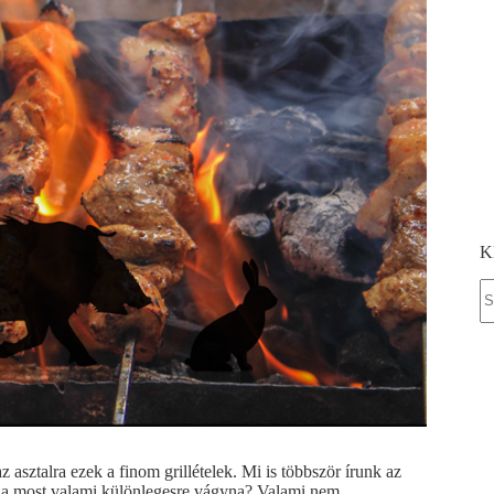
K
S
fo
az asztalra ezek a finom grillételek. Mi is többször írunk az
, ha most valami különlegesre vágyna? Valami nem