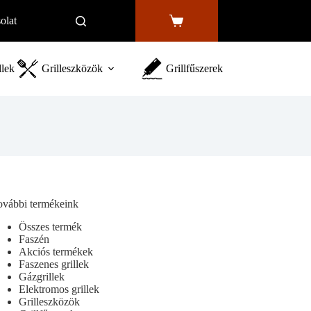
olat
Shopping
cart
llek
Grilleszközök
Grillfűszerek
ovábbi termékeink
Összes termék
Faszén
Akciós termékek
Faszenes grillek
Gázgrillek
Elektromos grillek
Grilleszközök