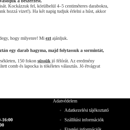
vasoljuk a beszerzést.
húsát. Kockázzuk fel, körülbelül 4–5 centiméteres darabokra,
k hozzá vizet!). Ha két napig tudjuk érlelni a húst, akkor
indegy, hogy milyenre! Mi
ezt
ajánljuk.
aztán egy darab hagyma, majd folytassuk a sormintát,
érsékleten, 150 fokon
süssük
jó félórát. Az eredmény
ett comb és lapocka is tökéletes választás. Jó étvágyat
Adatvédelem
Adatkezelési tájékoztató
-16:00
Szállítási információk
00
Fizetési információk