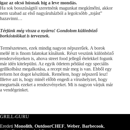
igaz az olcsó húsnak híg a leve mondás.
Ha sok bosszúságtól szeretnénk magunkat megkímélni, akkor
nem szabad az első nagyáruházból a legolcsóbb „tojást”
hazavinni…
Térjünk még vissza a nyárra! Gondolom különböző
borkóstolókat is terveznek.
Természetesen, ezek mindig nagyon népszerűek. A borok
mellé itt is finom falatokat kínálunk. Részt veszünk különböző
rendezvényeken is, ahova street food jellegű ételekkel fogunk
már idén kitelepülni. Az egyik ötletem például egy speciális
grillkolbász megalkotása, a recept már meg is van. Ebből egy
reform hot dogot készítünk. Remélem, hogy népszerű lesz!
Illetve azt is, hogy minél előbb engedi a vírushelyzet, hogy
megtartsák ezeket a rendezvényeket. Mi is nagyon várjuk már
a vendégeinket.
GRILL-GURU
Eredeti
Monolith
,
OutdoorCHEF
,
Weber
,
Barbecook
,