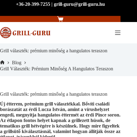
Skip
+36-20-399-7255 | grill-guru@grill-guru.hu
to
content
Shopping
cart
Grill választék: prémium minőség a hangulatos teraszon
Blog
Home
Grill Választék: Prémium Minőség A Hangulatos Teraszon
Grill választék: prémium minőség a hangulatos teraszon
Új étterem, prémium grill választékkal. Bővíti családi
borászatát az érdi Lucza István, amint a vírushelyzet
engedi, megnyitja hangulatos éttermét az érdi Pince soron.
Az étlapon fontos helyet kapnak a grillezett húsok, de
tematikus grill hétvégére is készülnek. Hogy mire figyeltek
a grillsütő kiválasztásnál, valamint hogyan állítják össze az
étlapot, írásunkból kiderül.