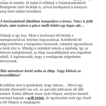
római út mentén. Itt halad el előttünk a Százhalombattáról
Budapestre tartó bicikliút is, szóval kerékpárral is könnyen
meg lehet minket közelíteni.
A borászatoknál általában hangsúlyos a terasz. Nincs is jobb
érzés, mint nyáron a pince mellé kiülni egy lugas alá…
Nálunk is így lesz. Most a borászatot bővítettük a
melegkonyhával, helyben fogyasztással. Körülbelül 60
négyzetméteres a hangulatos teraszunk, valamint ugyanekkora
a benti rész is. Mindig is számított nekem a minőség, így az
étterem kialakításánál, az étlap összeállításánál sem engedtem
ebből. A legfontosabb, hogy a vendégeink elégedetten
távozzanak.
Már másodszor kerül szóba az étlap. Nagy kihívás az
összeállítása?
Korábban nem is gondoltam, hogy ekkora… Mivel egy
kisebb étteremről van szó, ez speciális kihívások elé állít
minket. Külön állítunk össze nyári étlapot, amelyen kiemelt
szerepet kapnak a
grill ételek
, de igyekszünk ezek egy részét
a téli étlapon is meghagyni.