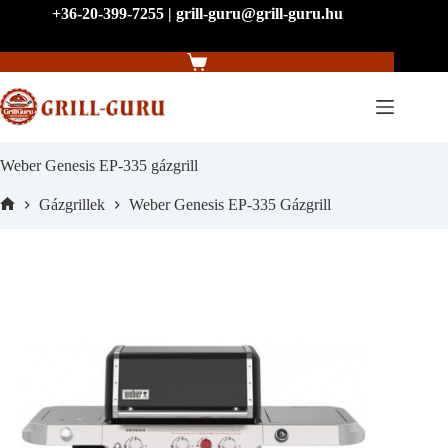
Skip
+36-20-399-7255 | grill-guru@grill-guru.hu
to
content
Shopping
cart
Weber Genesis EP-335 gázgrill
Gázgrillek
Weber Genesis EP-335 Gázgrill
Home