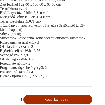
Nyitott fedéllel 160,00 x 166,00 x 77,50 cm
Zárt fedéllel 122,00 x 166,00 x 68,50 cm
Termékinformáció
Elsődleges főzőfelület 3,310 cm²
Melegítőállvány felülete 1,768 cm²
Teljes főzőfelület 5,078 cm²
Tüzelőanyag-típus Folyékony PB-gáz (újratölthető tartály
külön kapható)
Súly 73,00 kg
Sütőrácsok Porcelánnal zománcozott öntöttvas sütőrácsok
Rozsdamentes acél égők 3
Oldalasztalok száma 2
Égőfejek teljes kW/h 18,76
Sear-égő kW/h 3,81
Oldalsó égő kW/h 3,52
Forgatható görgők 2
Forgatható, rögzíthető görgők 2
Eszköztartó kampók 4
Elemek típusa 1 AA, 2 AAA, 3 C
Weber
Kosárba teszem
Genesis
EP-