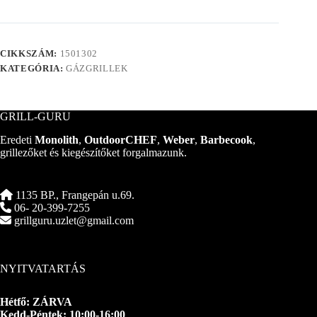
335
gázgrill
mennyiség
CIKKSZÁM:
1501302
KATEGÓRIA:
GÁZGRILLEK
GRILL-GURU
Eredeti
Monolith
,
OutdoorCHEF
,
Weber
,
Barbecook
,
grillezőket és kiegészítőket forgalmazunk.
1135 BP., Frangepán u.69.
06- 20-399-7255
grillguru.uzlet@gmail.com
NYITVATARTÁS
Hétfő: ZÁRVA
Kedd-Péntek: 10:00-16:00