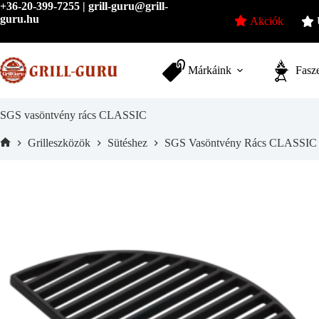
Skip
+36-20-399-7255 | grill-guru@grill-
to
guru.hu
Akciók
content
Márkáink
Fasze
SGS vasöntvény rács CLASSIC
Grilleszközök
Sütéshez
SGS Vasöntvény Rács CLASSIC
Home