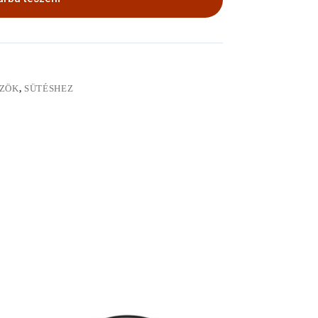
ÖZÖK
,
SÜTÉSHEZ