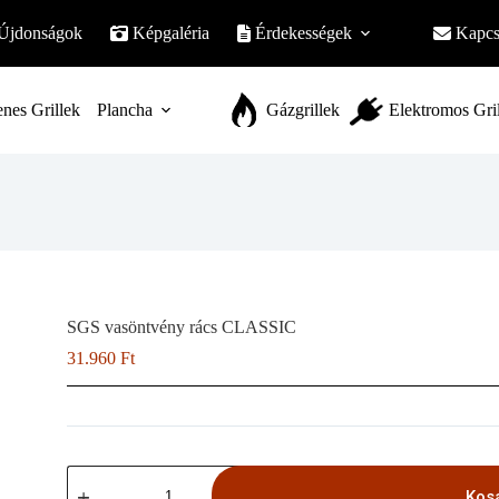
Újdonságok
Képgaléria
Érdekességek
Kapcs
nes Grillek
Plancha
Gázgrillek
Elektromos Gri
SGS vasöntvény rács CLASSIC
31.960
Ft
SGS
vasöntvény
Kos