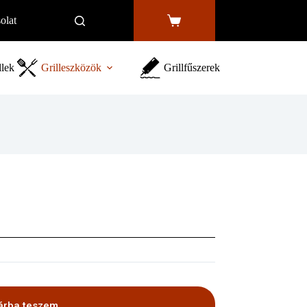
olat
Shopping
cart
llek
Grilleszközök
Grillfűszerek
árba teszem