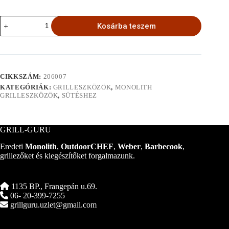
Sertésborda
Kosárba teszem
tartó
vas,
tapadásmentes
bevonattal
mennyiség
CIKKSZÁM:
206007
KATEGÓRIÁK:
GRILLESZKÖZÖK
,
MONOLITH
GRILLESZKÖZÖK
,
SÜTÉSHEZ
GRILL-GURU
Eredeti
Monolith
,
OutdoorCHEF
,
Weber
,
Barbecook
,
grillezőket és kiegészítőket forgalmazunk.
1135 BP., Frangepán u.69.
06- 20-399-7255
grillguru.uzlet@gmail.com