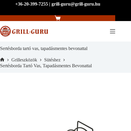
Skip
+36-20-399-7255 | grill-guru@grill-guru.hu
to
content
Shopping
cart
Sertésborda tartó vas, tapadásmentes bevonattal
Grilleszközök
Sütéshez
Home
Sertésborda Tartó Vas, Tapadásmentes Bevonattal