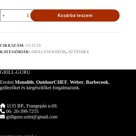
Rozsdamentes
Kosárba teszem
háló
kosár
mennyiség
CIKKSZÁM:
CC3120
KATEGÓRIÁK:
GRILLESZKÖZÖK
,
SÜTÉSHEZ
GRILL-GURU
Eredeti
Monolith
,
OutdoorCHEF
,
Weber
,
Barbecook
,
grillezőket és kiegészítőket forgalmazunk.
1135 BP., Frangepán u.69.
06- 20-399-7255
grillguru.uzlet@gmail.com