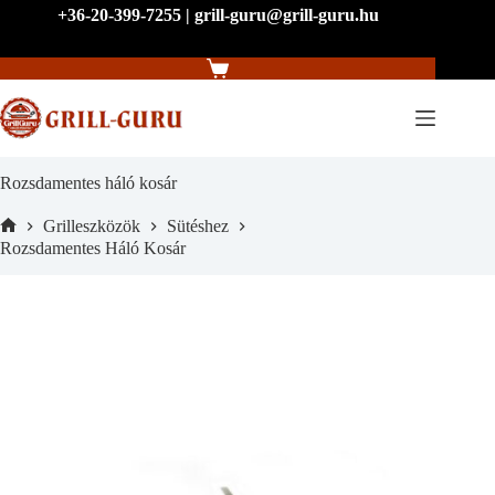
Skip
+36-20-399-7255 | grill-guru@grill-guru.hu
to
content
Shopping
cart
Rozsdamentes háló kosár
Grilleszközök
Sütéshez
Home
Rozsdamentes Háló Kosár