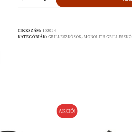
hőterelő
kő,
emelővel
mennyiség
CIKKSZÁM:
102024
KATEGÓRIÁK:
GRILLESZKÖZÖK
,
MONOLITH GRILLESZK
AKCIÓ!