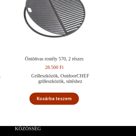
Öntöttvas rostély 570, 2 részes
28.500
Ft
,
Grilleszközök
,
OutdoorCHEF
grilleszközök
,
sütéshez
Kosárba teszem
KÖZÖSSÉG