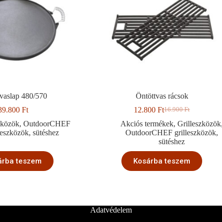
vaslap 480/570
Öntöttvas rácsok
39.800
Ft
12.800
Ft
16.900
Ft
Original
Current
price
price
zközök
,
OutdoorCHEF
Akciós termékek
,
Grilleszközök
was:
is:
lleszközök
,
sütéshez
OutdoorCHEF grilleszközök
,
16.900 Ft.
12.800 Ft.
sütéshez
árba teszem
Kosárba teszem
Adatvédelem