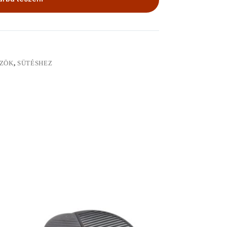
ÖZÖK
,
SÜTÉSHEZ