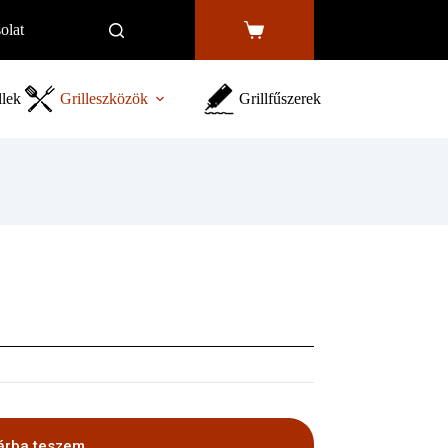
olat
Shopping
cart
llek
Grilleszközök
Grillfűszerek
árba teszem