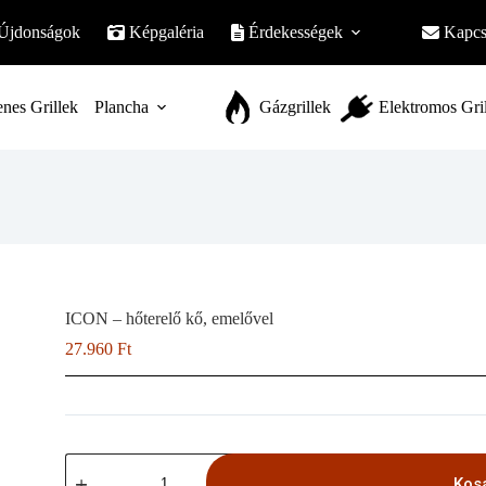
Újdonságok
Képgaléria
Érdekességek
Kapcs
nes Grillek
Plancha
Gázgrillek
Elektromos Gri
ICON – hőterelő kő, emelővel
27.960
Ft
ICON
-
Kos