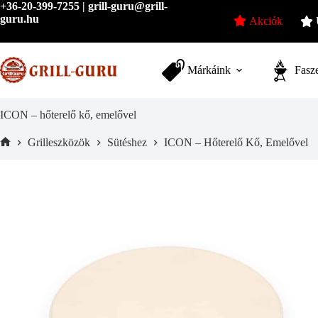
Skip
+36-20-399-7255 | grill-guru@grill-
to
guru.hu
Akciók
content
Márkáink
Fasze
ICON – hőterelő kő, emelővel
Grilleszközök
Sütéshez
ICON – Hőterelő Kő, Emelővel
Home