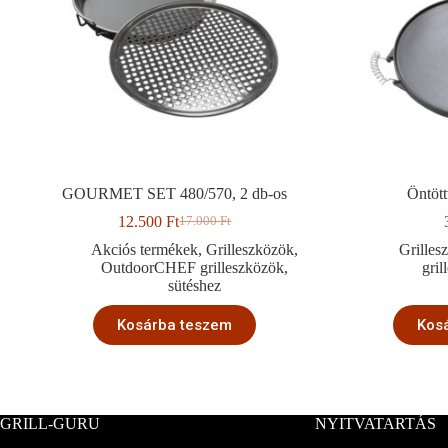
GOURMET SET 480/570, 2 db-os
Öntött
12.500
Ft
17.000
Ft
Original
Current
price
price
Akciós termékek
,
Grilleszközök
,
Grilles
was:
is:
OutdoorCHEF grilleszközök
,
gri
17.000 Ft.
12.500 Ft.
sütéshez
Kosárba teszem
Kos
GRILL-GURU
NYITVATARTÁS