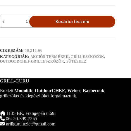
Hőmérő
Kosárba teszem
mennyiség
CIKKSZÁM:
18.211.66
KATEGÓRIÁK:
AKCIÓS TERMÉKEK
,
GRILLESZKÖZÖK
,
OUTDOORCHEF GRILLESZKÖZÖK
,
SÜTÉSHEZ
GRILL-GURU
Eredeti
Monolith
,
OutdoorCHEF
,
Weber
,
Barbecook
,
grillezőket és kiegészítőket forgalmazunk.
1135 BP., Frangepán u.69.
06- 20-399-7255
grillguru.uzlet@gmail.com