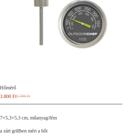
Hőmérő
3.800
Ft
5.300
Ft
Original
Current
price
price
was:
is:
5.300 Ft.
3.800 Ft.
7×5,3×5,3 cm, műanyag/fém
a zárt grillben méri a hőt