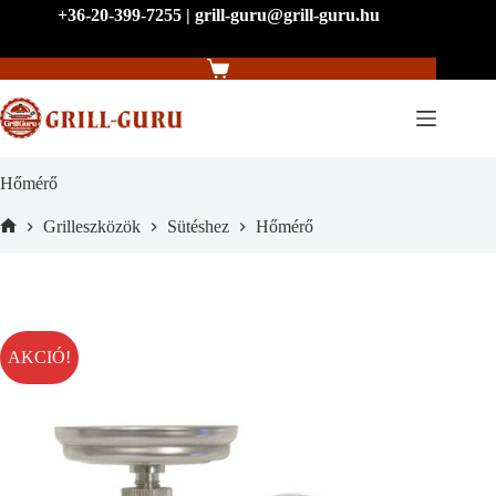
Skip
+36-20-399-7255 | grill-guru@grill-guru.hu
to
content
Shopping
cart
Hőmérő
Grilleszközök
Sütéshez
Hőmérő
Home
AKCIÓ!