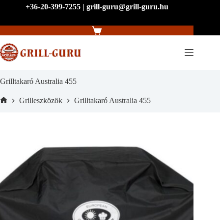
Skip
+36-20-399-7255 | grill-guru@grill-guru.hu
to
content
Shopping
cart
Grilltakaró Australia 455
Grilleszközök
Grilltakaró Australia 455
Home