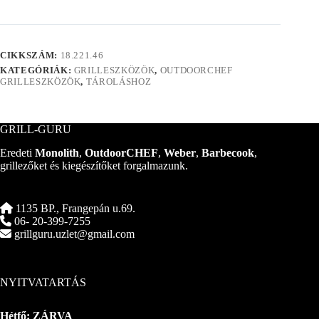
mennyiség
CIKKSZÁM:
18.221.46
KATEGÓRIÁK:
GRILLESZKÖZÖK
,
OUTDOORCHEF
GRILLESZKÖZÖK
,
TÁROLÁSHOZ
GRILL-GURU
Eredeti
Monolith
,
OutdoorCHEF
,
Weber
,
Barbecook
,
grillezőket és kiegészítőket forgalmazunk.
1135 BP., Frangepán u.69.
06- 20-399-7255
grillguru.uzlet@gmail.com
NYITVATARTÁS
Hétfő: ZÁRVA