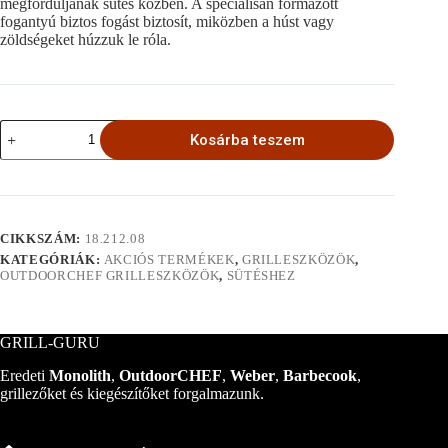
megforduljanak sütés közben. A speciálisan formázott
fogantyú biztos fogást biztosít, miközben a húst vagy
zöldségeket húzzuk le róla.
Grill
Kosárba teszem
nyárs
mennyiség
CIKKSZÁM:
18.212.08
KATEGÓRIÁK:
AKCIÓS TERMÉKEK
,
GRILLESZKÖZÖK
,
OUTDOORCHEF GRILLESZKÖZÖK
,
SÜTÉSHEZ
GRILL-GURU
Eredeti
Monolith
,
OutdoorCHEF
,
Weber
,
Barbecook
,
grillezőket és kiegészítőket forgalmazunk.