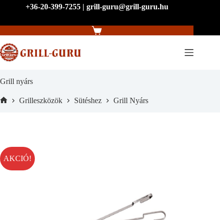
Skip
+36-20-399-7255 | grill-guru@grill-guru.hu
to
content
Shopping
cart
Grill nyárs
Grilleszközök
Sütéshez
Grill Nyárs
Home
AKCIÓ!