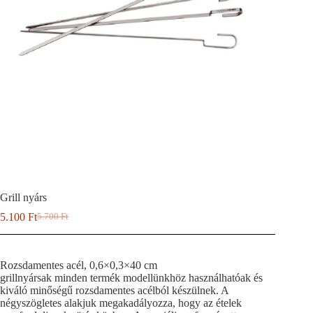
Grill nyárs
5.100
Ft
5.700
Ft
Original
Current
price
price
was:
is:
5.700 Ft.
5.100 Ft.
Rozsdamentes acél, 0,6×0,3×40 cm
grillnyársak minden termék modellünkhöz használhatóak és
kiváló minőségű rozsdamentes acélból készülnek. A
négyszögletes alakjuk megakadályozza, hogy az ételek