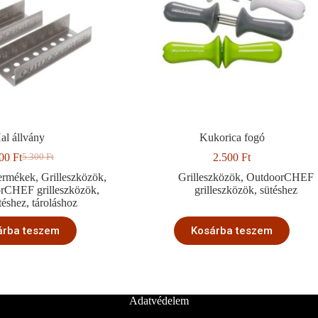
al állvány
Kukorica fogó
300
Ft
2.500
Ft
5.300
Ft
Original
Current
price
price
termékek
,
Grilleszközök
,
Grilleszközök
,
OutdoorCHEF
was:
is:
rCHEF grilleszközök
,
grilleszközök
,
sütéshez
5.300 Ft.
2.300 Ft.
téshez
,
tároláshoz
árba teszem
Kosárba teszem
Adatvédelem