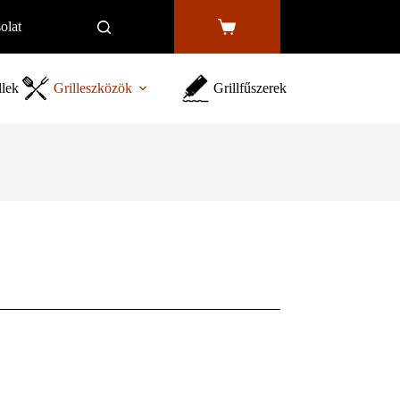
olat
Shopping
cart
llek
Grilleszközök
Grillfűszerek