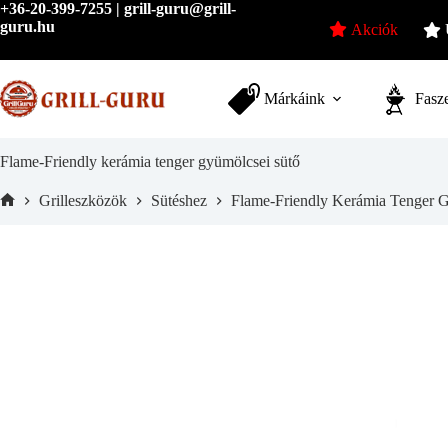
Skip
+36-20-399-7255 | grill-guru@grill-
to
guru.hu
Akciók
content
Márkáink
Fasze
Flame-Friendly kerámia tenger gyümölcsei sütő
Grilleszközök
Sütéshez
Flame-Friendly Kerámia Tenger 
Home