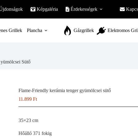
Újdonságok
Képgaléria
Érdekességek
Kapcs
nes Grillek
Plancha
Gázgrillek
Elektromos Gri
Gyümölcsei Sütő
Flame-Friendly kerámia tenger gyümölcsei sütő
11.899
Ft
35×23 cm
Hőálló 371 fokig