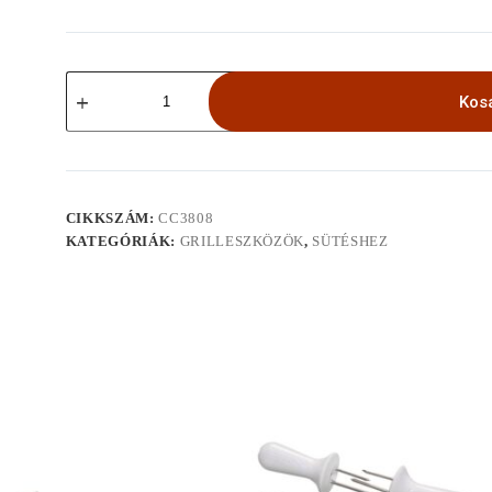
Flame-
Friendly
Kos
kerámia
tenger
gyümölcsei
sütő
mennyiség
CIKKSZÁM:
CC3808
KATEGÓRIÁK:
GRILLESZKÖZÖK
,
SÜTÉSHEZ