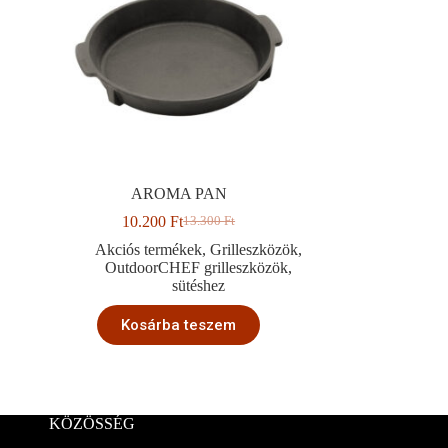
AROMA PAN
10.200
Ft
13.300
Ft
Original
Current
price
price
Akciós termékek
,
Grilleszközök
,
was:
is:
OutdoorCHEF grilleszközök
,
13.300 Ft.
10.200 Ft.
sütéshez
Kosárba teszem
KÖZÖSSÉG