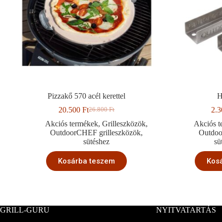
Pizzakő 570 acél kerettel
H
20.500
Ft
2.
26.800
Ft
Original
Current
price
price
Akciós termékek
,
Grilleszközök
,
Akciós 
was:
is:
OutdoorCHEF grilleszközök
,
Outdoo
26.800 Ft.
20.500 Ft.
sütéshez
sü
Kosárba teszem
Kos
GRILL-GURU
NYITVATARTÁS