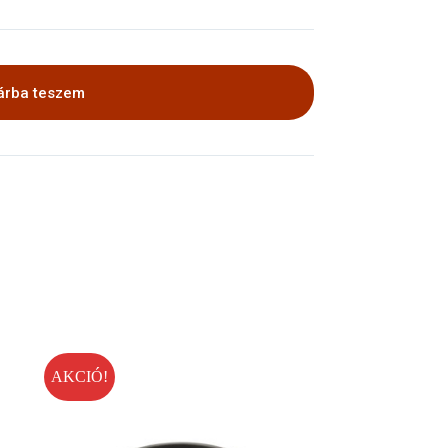
árba teszem
AKCIÓ!