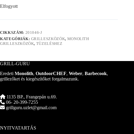
Elfogyott
CIKKSZÁM:
201046-J
KATEGÓRIÁK:
GRILLESZKÖZÖK
,
MONOLITH
GRILLESZKÖZÖK
,
TÜZELÉSHEZ
GRILL-GURU
Eredeti
Monolith
,
OutdoorCHEF
,
Weber
,
Barbecook
,
grillezőket és kiegészítőket forgalmazunk.
1135 BP., Frangepán u.69.
06- 20-399-7255
grillguru.uzlet@gmail.com
NYITVATARTÁS