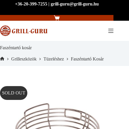
Skip
+36-20-399-7255 | grill-guru@grill-guru.hu
to
content
Shopping
cart
Faszéntartó kosár
Grilleszközök
Tüzeléshez
Faszéntartó Kosár
Home
SOLD OUT