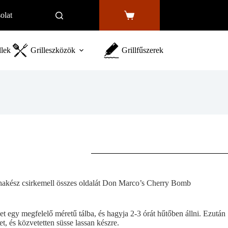
olat
Shopping
cart
llek
Grilleszközök
Grillfűszerek
hakész csirkemell összes oldalát Don Marco’s Cherry Bomb
et egy megfelelő méretű tálba, és hagyja 2-3 órát hűtőben állni. Ezután
t, és közvetetten süsse lassan készre.