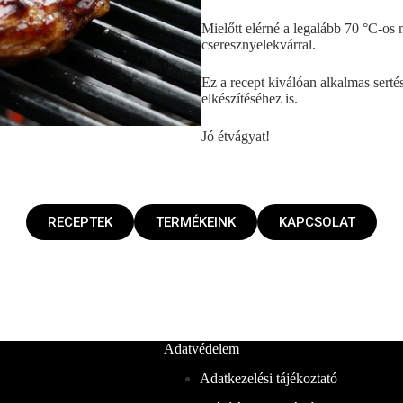
Mielőtt elérné a legalább 70 °C-os 
cseresznyelekvárral.
Ez a recept kiválóan alkalmas sert
elkészítéséhez is.
Jó étvágyat!
RECEPTEK
TERMÉKEINK
KAPCSOLAT
Adatvédelem
Adatkezelési tájékoztató