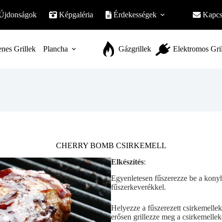
Újdonságok
Képgaléria
Érdekességek
Kapcs
nes Grillek
Plancha
Gázgrillek
Elektromos Gri
CHERRY BOMB CSIRKEMELL
Elkészítés
:
Egyenletesen fűszerezze be a kony
fűszerkeverékkel.
Helyezze a fűszerezett csirkemellek
erősen grillezze meg a csirkemelleke