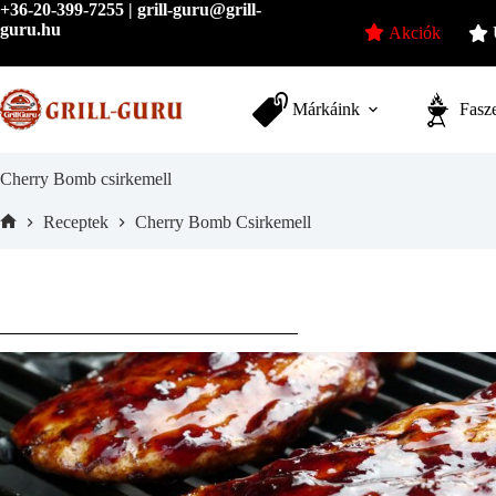
Skip
+36-20-399-7255 | grill-guru@grill-
to
guru.hu
Akciók
content
Márkáink
Fasze
Cherry Bomb csirkemell
Receptek
Cherry Bomb Csirkemell
Home