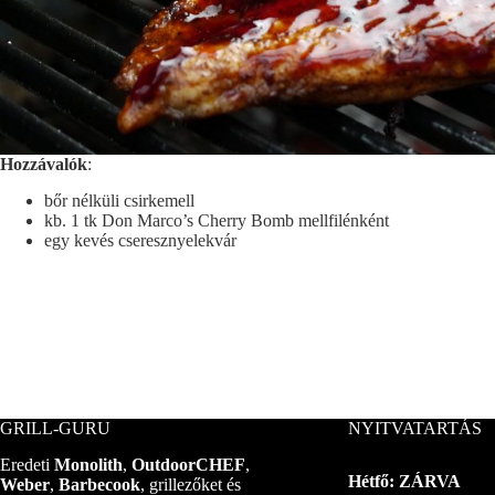
Hozzávalók
:
bőr nélküli csirkemell
kb. 1 tk Don Marco’s Cherry Bomb mellfilénként
egy kevés cseresznyelekvár
GRILL-GURU
NYITVATARTÁS
Eredeti
Monolith
,
OutdoorCHEF
,
Hétfő: ZÁRVA
Weber
,
Barbecook
, grillezőket és