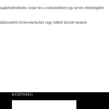
maghőmérsékletet, kenje be a csirkemelleket egy kevés előmelegített
éshátizomból (Schweinelachs) vagy hátból készült steakek
KÖZÖSSÉG