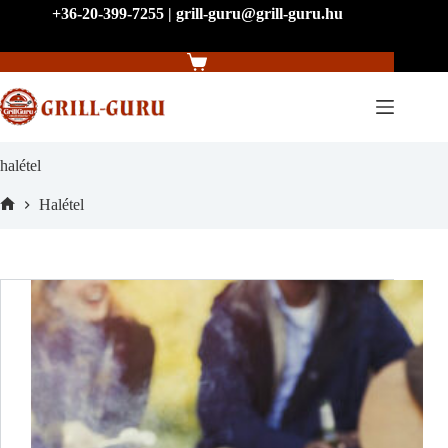
Skip
+36-20-399-7255 | grill-guru@grill-guru.hu
to
content
Shopping
cart
halétel
Halétel
Home