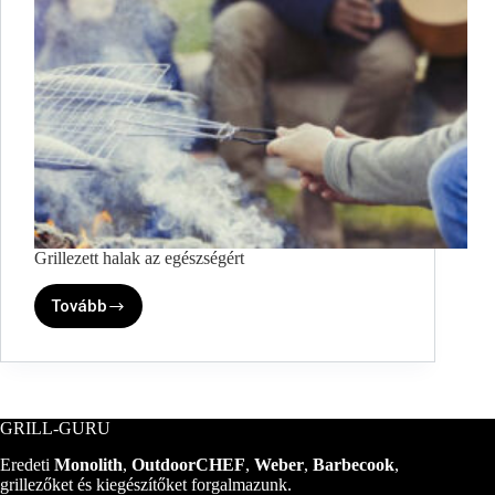
Grillezett halak az egészségért
Tovább
Grillezett
halak
az
egészségért
GRILL-GURU
Eredeti
Monolith
,
OutdoorCHEF
,
Weber
,
Barbecook
,
grillezőket és kiegészítőket forgalmazunk.