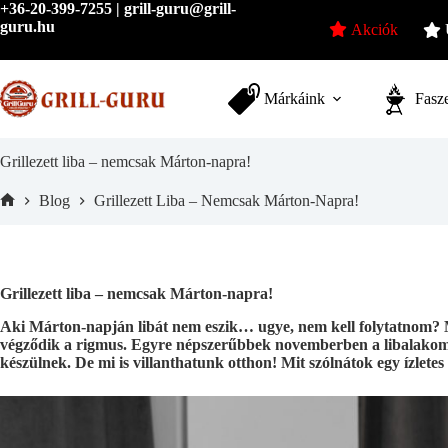
Skip
+36-20-399-7255 | grill-guru@grill-
to
guru.hu
Akciók
content
Márkáink
Fasze
Grillezett liba – nemcsak Márton-napra!
Blog
Grillezett Liba – Nemcsak Márton-Napra!
Home
Grillezett liba – nemcsak Márton-napra!
Aki Márton-napján libát nem eszik… ugye, nem kell folytatnom? 
végződik a rigmus. Egyre népszerűbbek novemberben a libalakomák
készülnek. De mi is villanthatunk otthon! Mit szólnátok egy ízletes 