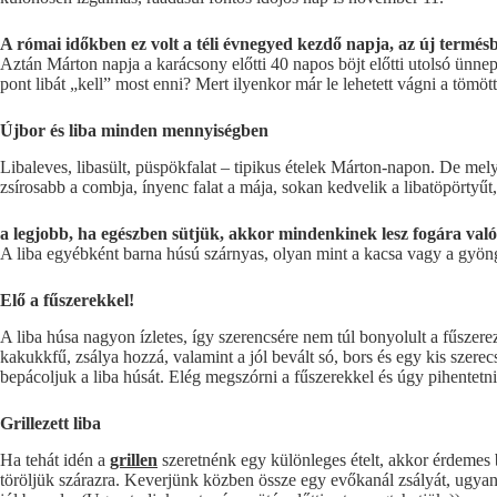
A római időkben ez volt a téli évnegyed kezdő napja, az új termés
Aztán Márton napja a karácsony előtti 40 napos böjt előtti utolsó ünnepn
pont libát „kell” most enni? Mert ilyenkor már le lehetett vágni a tömö
Újbor és liba minden mennyiségben
Libaleves, libasült, püspökfalat – tipikus ételek Márton-napon. De mely
zsírosabb a combja, ínyenc falat a mája, sokan kedvelik a libatöpörtyűt,
a legjobb, ha egészben sütjük, akkor mindenkinek lesz fogára való
A liba egyébként barna húsú szárnyas, olyan mint a kacsa vagy a gyön
Elő a fűszerekkel!
A liba húsa nagyon ízletes, így szerencsére nem túl bonyolult a fűszere
kakukkfű, zsálya hozzá, valamint a jól bevált só, bors és egy kis szerecs
bepácoljuk a liba húsát. Elég megszórni a fűszerekkel és úgy pihentetn
Grillezett liba
Ha tehát idén a
grillen
szeretnénk egy különleges ételt, akkor érdemes 
töröljük szárazra. Keverjünk közben össze egy evőkanál zsályát, ugyane