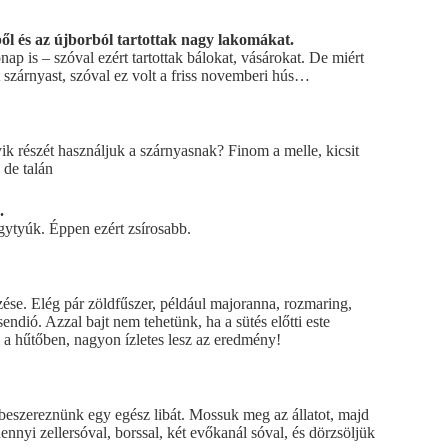
ből és az újborból tartottak nagy lakomákat.
ap is – szóval ezért tartottak bálokat, vásárokat. De miért
tt szárnyast, szóval ez volt a friss novemberi hús…
ik részét használjuk a szárnyasnak? Finom a melle, kicsit
 de talán
.
gytyúk. Éppen ezért zsírosabb.
zése. Elég pár zöldfűszer, például majoranna, rozmaring,
endió. Azzal bajt nem tehetünk, ha a sütés előtti este
i a hűtőben, nagyon ízletes lesz az eredmény!
beszereznünk egy egész libát. Mossuk meg az állatot, majd
nnyi zellersóval, borssal, két evőkanál sóval, és dörzsöljük