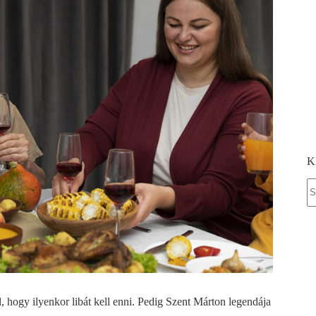
K
S
fo
 hogy ilyenkor libát kell enni. Pedig Szent Márton legendája