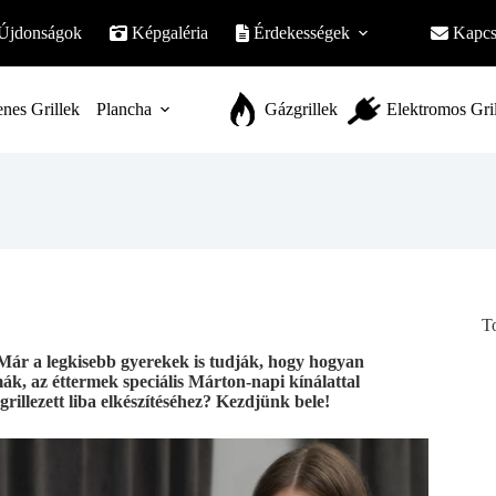
Újdonságok
Képgaléria
Érdekességek
Kapcs
nes Grillek
Plancha
Gázgrillek
Elektromos Gri
T
Már a legkisebb gyerekek is tudják, hogy hogyan
, az éttermek speciális Márton-napi kínálattal
grillezett liba elkészítéséhez? Kezdjünk bele!