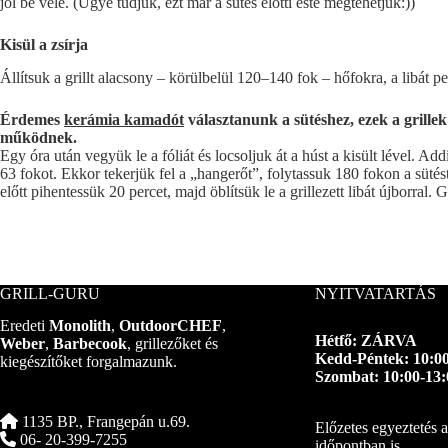
jól be vele. (Ugye tudjuk, ezt már a sütés előtti este megtehetjük:))
Kisül a zsírja
Állítsuk a grillt alacsony – körülbelül 120–140 fok – hőfokra, a libát pe
Érdemes
kerámia kamadót
választanunk a sütéshez, ezek a grille
működnek.
Egy óra után vegyük le a fóliát és locsoljuk át a húst a kisült lével. Ad
63 fokot. Ekkor tekerjük fel a „hangerőt”, folytassuk 180 fokon a süté
előtt pihentessük 20 percet, majd öblítsük le a grillezett libát újborral. 
GRILL-GURU
NYITVATARTÁS
Eredeti
Monolith
,
OutdoorCHEF
,
Hétfő: ZÁRVA
Weber
,
Barbecook
, grillezőket és
Kedd-Péntek: 10:00
kiegészítőket forgalmazunk.
Szombat: 10:00-13:
1135 BP., Frangepán u.69.
Előzetes egyeztetés 
06- 20-399-7255
időpontban is.