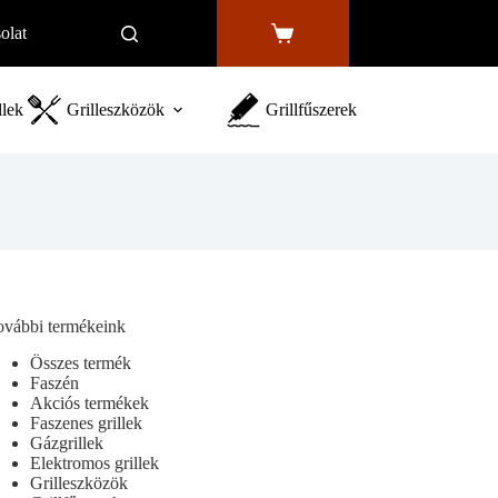
olat
Shopping
cart
llek
Grilleszközök
Grillfűszerek
ovábbi termékeink
Összes termék
Faszén
Akciós termékek
Faszenes grillek
Gázgrillek
Elektromos grillek
Grilleszközök