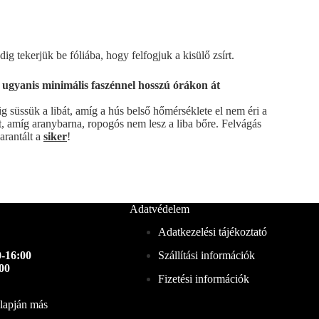
dig tekerjük be fóliába, hogy felfogjuk a kisülő zsírt.
k ugyanis minimális faszénnel hosszú órákon át
dig süssük a libát, amíg a hús belső hőmérséklete el nem éri a
st, amíg aranybarna, ropogós nem lesz a liba bőre. Felvágás
Garantált a
siker
!
Adatvédelem
Adatkezelési tájékoztató
-16:00
Szállítási információk
00
Fizetési információk
alapján más