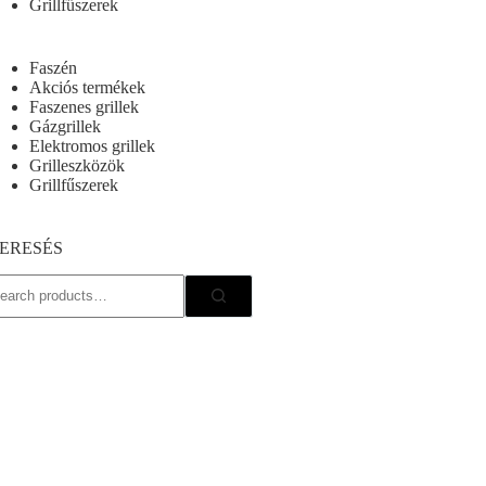
Grillfűszerek
Faszén
Akciós termékek
Faszenes grillek
Gázgrillek
Elektromos grillek
Grilleszközök
Grillfűszerek
ERESÉS
earch
r: