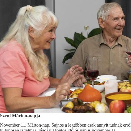
Szent Márton-napja
November 11. Márton-nap. Sajnos a legtöbben csak annyit tudnak erről,
különösen izgalmas, ráadásul fontos időjós nap is november 11.